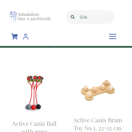
Skip
to
Search
content
for:
Togg
Navi
Hem
Shop
Om oss
Blogg
Active Canis Brain
Active Canis Ball
Toy No 1, 22×12 cm
with rope
Kontakta oss