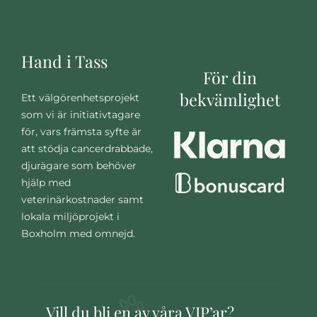
Hand i Tass
För din
bekvämlighet
Ett välgörenhetsprojekt
som vi är initiativtagare
för, vars främsta syfte är
att stödja cancerdrabbade,
djurägare som behöver
hjälp med
veterinärkostnader samt
lokala miljöprojekt i
Boxholm med omnejd.
Vill du bli en av våra VIP’ar?
Anmäl dig här.