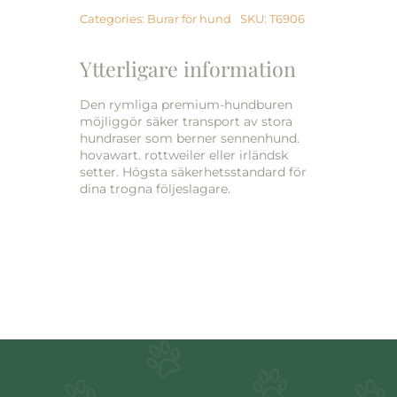
Categories:
Burar för hund
SKU:
T6906
Ytterligare information
Den rymliga premium-hundburen
möjliggör säker transport av stora
hundraser som berner sennenhund.
hovawart. rottweiler eller irländsk
setter. Högsta säkerhetsstandard för
dina trogna följeslagare.