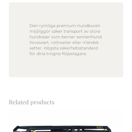
Den rymliga premium-hundburen
möjliggör säker transport av stora
hundraser som berner sennenhund.
hovawart. rottweiler eller irländsk
setter. Högsta säkerhetsstandard
för dina trogna följeslagare.
Related products