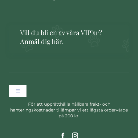
Vill du bli en av våra VIP’ar?
Anmäl dig här.
Toggle
Navigation
För att upprätthålla hållbara frakt- och
Hem
hanteringskostnader tillämpar vi ett lägsta ordervärde
på 200 kr.
Om oss