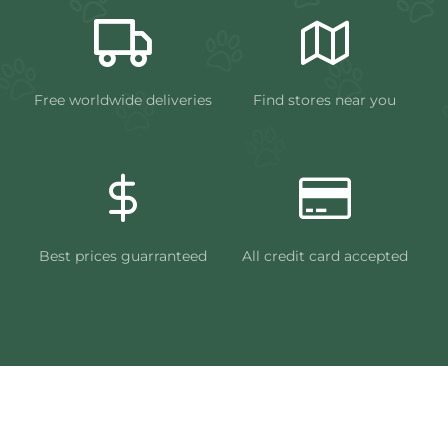
Free worldwide deliveries
Find stores near you
Best prices guarranteed
All credit card accepted