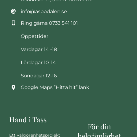
info@asbodalen.se
Ring gärna
0733 541 101
Öppettider
Vardagar 14 -18
Lördagar 10-14
Söndagar 12-16
Google Maps ”Hitta hit” länk
Hand i Tass
För din
bekvämlighet
Ett välgörenhetsprojekt