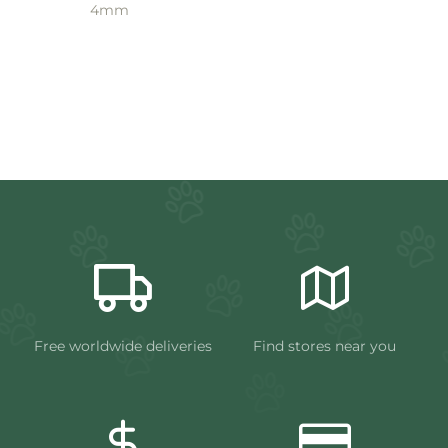
4mm
Free worldwide deliveries
Find stores near you