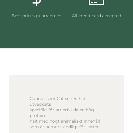
Best prices guarranteed
All credit card accepted
Connoisseur Cat serien har
utvecklats
specifikt för att erbjuda en hög
protein
halt med högt animaliskt innehåll
som är oemotståndligt för katter