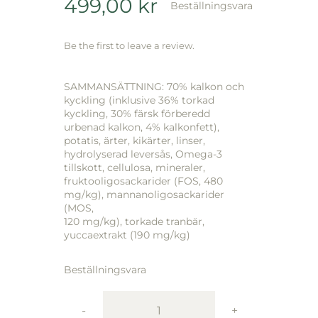
499,00
kr
Beställningsvara
Be the first to leave a review.
SAMMANSÄTTNING: 70% kalkon och
kyckling (inklusive 36% torkad
kyckling, 30% färsk förberedd
urbenad kalkon, 4% kalkonfett),
potatis, ärter, kikärter, linser,
hydrolyserad leversås, Omega-3
tillskott, cellulosa, mineraler,
fruktooligosackarider (FOS, 480
mg/kg), mannanoligosackarider
(MOS,
120 mg/kg), torkade tranbär,
yuccaextrakt (190 mg/kg)
Beställningsvara
Åsbodalens