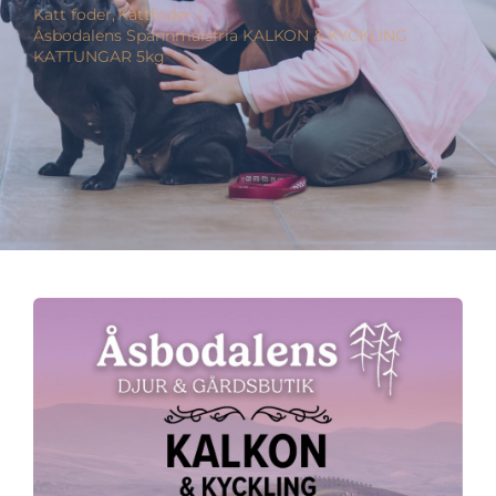
Katt foder
Kattfoder
Åsbodalens Spannmålsfria KALKON & KYCKLING
KATTUNGAR 5kg
Varumärken
Hand i Tass
Events