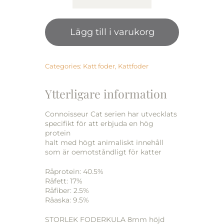
Spannmålsfria
KALKON
Lägg till i varukorg
&
KYCKLING
KATTUNGAR
5kg
Categories:
Katt foder
,
Kattfoder
mängd
Ytterligare information
Connoisseur Cat serien har utvecklats
specifikt för att erbjuda en hög
protein
halt med högt animaliskt innehåll
som är oemotståndligt för katter
Råprotein: 40.5%
Råfett: 17%
Råfiber: 2.5%
Råaska: 9.5%
STORLEK FODERKULA 8mm höjd