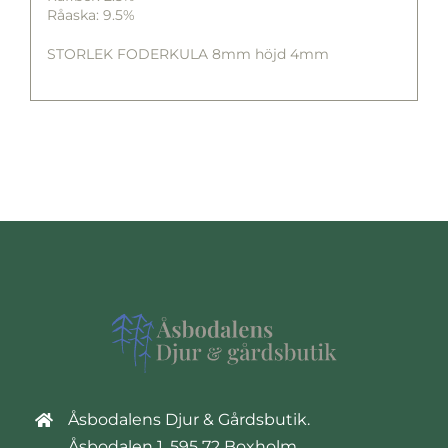
Råaska: 9.5%
STORLEK FODERKULA 8mm höjd 4mm
Åsbodalens Djur & Gårdsbutik.
Åsbodalen 1, 595 72 Boxholm.