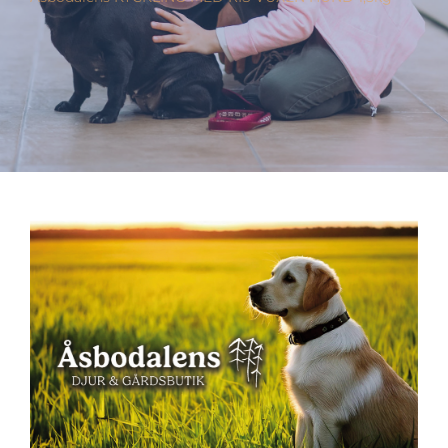
Varumärken
Hand i Tass
Events