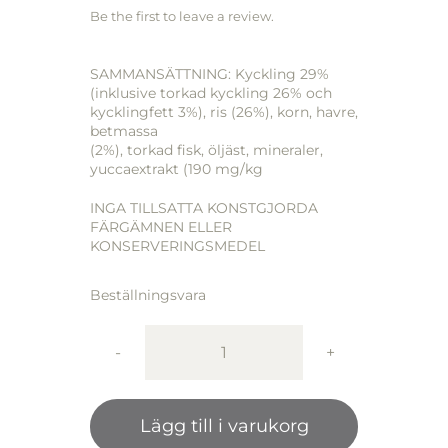
Be the first to leave a review.
SAMMANSÄTTNING: Kyckling 29%
(inklusive torkad kyckling 26% och
kycklingfett 3%), ris (26%), korn, havre,
betmassa
(2%), torkad fisk, öljäst, mineraler,
yuccaextrakt (190 mg/kg
INGA TILLSATTA KONSTGJORDA
FÄRGÄMNEN ELLER
KONSERVERINGSMEDEL
Beställningsvara
Åsbodalens
KYCKLING
MED
Lägg till i varukorg
RIS