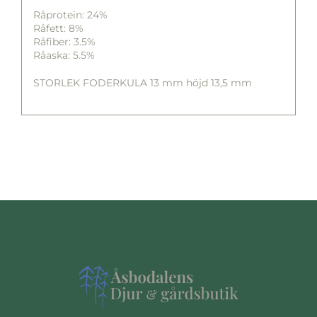
Råprotein: 24%
Råfett: 8%
Råfiber: 3.5%
Råaska: 5.5%
STORLEK FODERKULA 13 mm höjd 13,5 mm