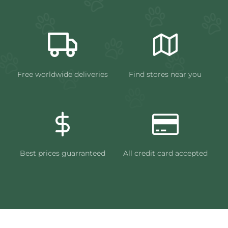
Free worldwide deliveries
Find stores near you
Best prices guarranteed
All credit card accepted