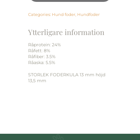
VUXEN
HUND
1,5kg
Categories:
Hund foder
,
Hundfoder
mängd
Ytterligare information
Råprotein: 24%
Råfett: 8%
Råfiber: 3.5%
Råaska: 5.5%
STORLEK FODERKULA 13 mm höjd
13,5 mm