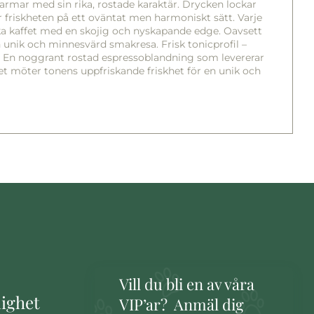
harmar med sin rika, rostade karaktär. Drycken lockar
 friskheten på ett oväntat men harmoniskt sätt. Varje
ska kaffet med en skojig och nyskapande edge. Oavsett
en unik och minnesvärd smakresa. Frisk tonicprofil –
s – En noggrant rostad espressoblandning som levererar
t möter tonens uppfriskande friskhet för en unik och
Vill du bli en av våra
lighet
VIP’ar? Anmäl dig