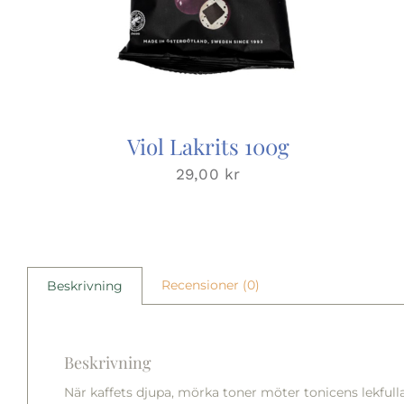
Viol Lakrits 100g
29,00
kr
Recensioner (0)
Beskrivning
Beskrivning
När kaffets djupa, mörka toner möter tonicens lekfull