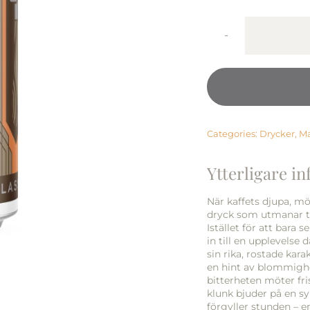
Categories:
Drycker
,
M
Ytterligare i
När kaffets djupa, m
dryck som utmanar tr
Istället för att bara 
in till en upplevelse
sin rika, rostade kar
en hint av blommighe
bitterheten möter fr
klunk bjuder på en s
förgyller stunden – e