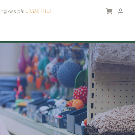
ing oss på:
0733541101