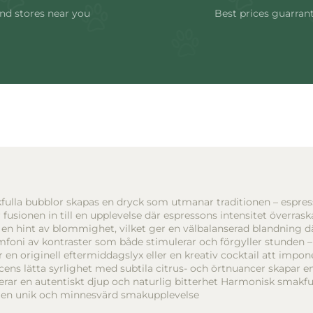
nd stores near you
Best prices guarran
fulla bubblor skapas en dryck som utmanar traditionen – espresso
 fusionen in till en upplevelse där espressons intensitet överras
en hint av blommighet, vilket ger en välbalanserad blandning dä
mfoni av kontraster som både stimulerar och förgyller stunden –
 originell eftermiddagslyx eller en kreativ cocktail att imponera
ens lätta syrlighet med subtila citrus- och örtnuancer skapar en 
rar en autentiskt djup och naturlig bitterhet Harmonisk smakf
r en unik och minnesvärd smakupplevelse