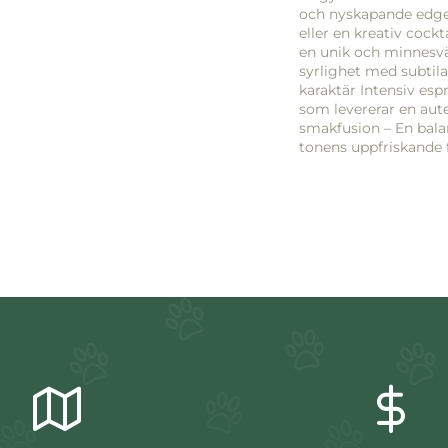
och nyskapande edge.
eller en kreativ cockt
en unik och minnesvär
syrlighet med subtila
karaktär Intensiv es
som levererar en aut
smakfusion – En bal
tonens uppfriskande 