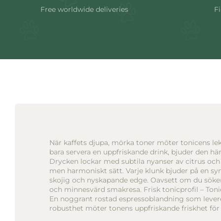
Free worldwide deliveries
Fi
När kaffets djupa, mörka toner möter tonicens lek
bara servera en uppfriskande drink, bjuder den här
Drycken lockar med subtila nyanser av citrus och 
men harmoniskt sätt. Varje klunk bjuder på en sy
skojig och nyskapande edge. Oavsett om du söker en
och minnesvärd smakresa. Frisk tonicprofil – Tonic
En noggrant rostad espressoblandning som levere
robusthet möter tonens uppfriskande friskhet fö