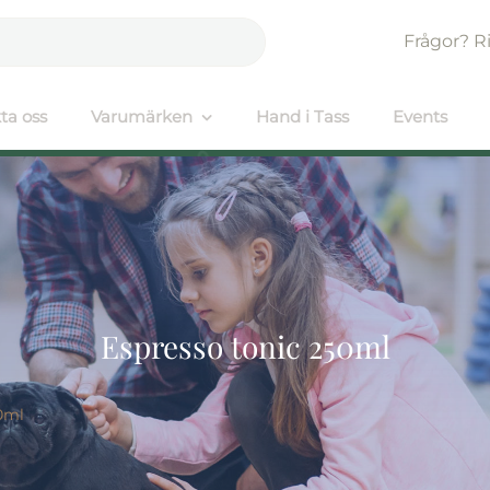
Frågor? R
ta oss
Varumärken
Hand i Tass
Events
Espresso tonic 250ml
0ml