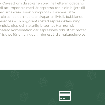
 Oavsett om du söker en originell eftermiddagslyx
ail att imponera med, är espresso tonic din biljett till
d smakresa. Frisk tonicprofil – Tonicens lätta
 citrus- och örtnuancer skapar en livfull, bubblande
pressobas – En noggrant rostad espressoblandning
entiskt djup och naturlig bitterhet Harmonisk
anserad kombination där espressons robusthet möter
friskhet för en unik och minnesvärd smakupplevelse