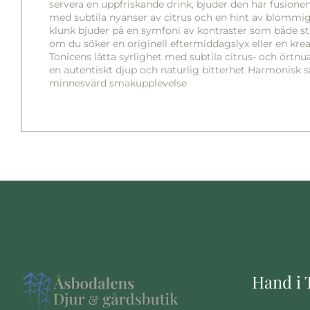
servera en uppfriskande drink, bjuder den här fusionen
med subtila nyanser av citrus och en hint av blommigh
klunk bjuder på en symfoni av kontraster som både st
om du söker en originell eftermiddagslyx eller en kreat
Tonicens lätta syrlighet med subtila citrus- och örtn
en autentiskt djup och naturlig bitterhet Harmonisk 
minnesvärd smakupplevelse
Hand i 