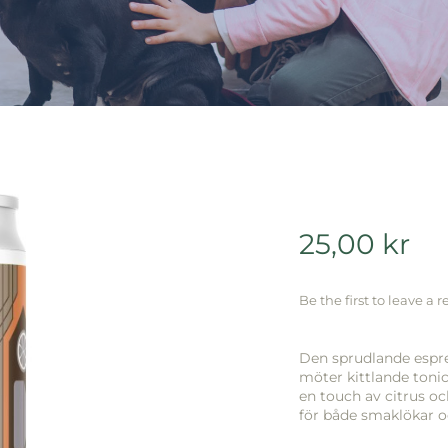
25,00
kr
Be the first to leave a r
Den sprudlande espre
möter kittlande tonic
en touch av citrus och
för både smaklökar 