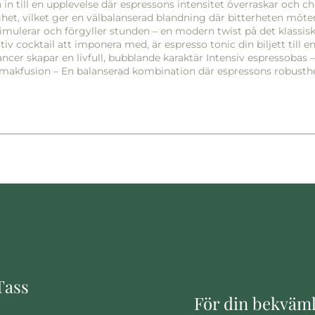
 in till en upplevelse där espressons intensitet överraskar och c
et, vilket ger en välbalanserad blandning där bitterheten möter
imulerar och förgyller stunden – en modern twist på det klassi
iv cocktail att imponera med, är espresso tonic din biljett till 
uancer skapar en livfull, bubblande karaktär Intensiv espressoba
smakfusion – En balanserad kombination där espressons robusthe
Tass
För din bekväm