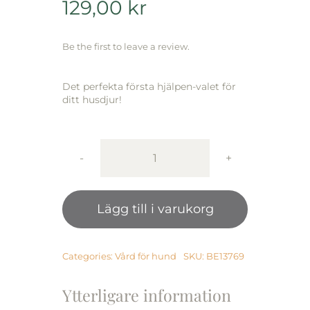
129,00
kr
Be the first to leave a review.
Det perfekta första hjälpen-valet för
ditt husdjur!
Beaphar
Sårsalva
med
Lägg till i varukorg
honung
mängd
Categories:
Vård för hund
SKU:
BE13769
Ytterligare information