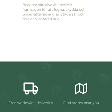
Beaphar sårsalva är speciellt
framtagen för att lugna, skydda och
underlätta läkning av ytliga sår och
torr och irriterad hud.
Free worldwide deliveries
Find stores near you