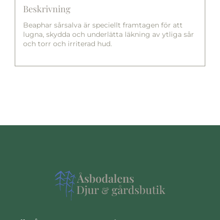
Beskrivning
Beaphar sårsalva är speciellt framtagen för att
lugna, skydda och underlätta läkning av ytliga sår
och torr och irriterad hud.