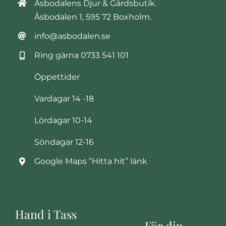
Åsbodalens Djur & Gårdsbutik.
Åsbodalen 1, 595 72 Boxholm.
info@asbodalen.se
Ring gärna
0733 541 101
Öppettider
Vardagar 14 -18
Lördagar 10-14
Söndagar 12-16
Google Maps ”Hitta hit” länk
Hand i Tass
För din