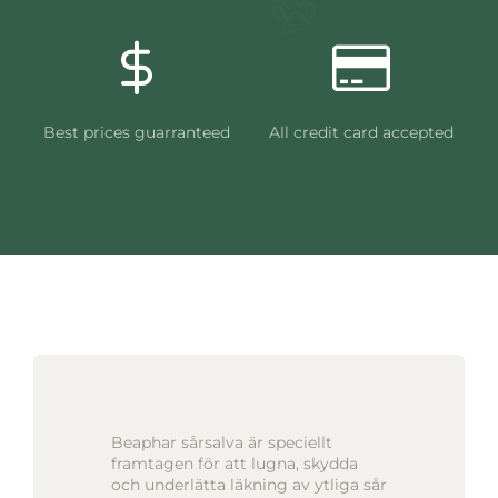
Best prices guarranteed
All credit card accepted
Beaphar sårsalva är speciellt
framtagen för att lugna, skydda
och underlätta läkning av ytliga sår