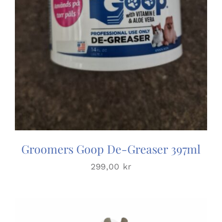
Groomers Goop De-Greaser 397ml
299,00
kr