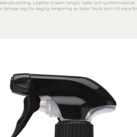
r läderutrustning. Leather Cream rengör läder och syntetmateria
ämpar sig för daglig rengöring av läder likväl som till extra fini