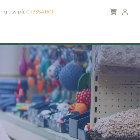
ing oss på:
0733541101