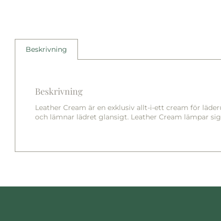
Beskrivning
Beskrivning
Leather Cream är en exklusiv allt-i-ett cream för lä
och lämnar lädret glansigt. Leather Cream lämpar sig fö