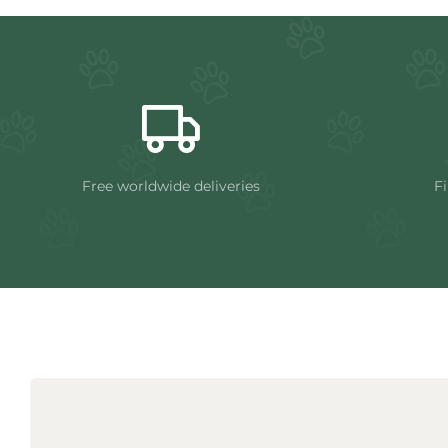
Free worldwide deliveries
Fi