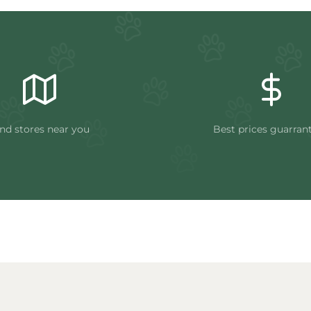
nd stores near you
Best prices guarran