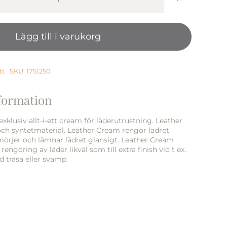
Leather
Cream
250ml
Lägg till i varukorg
mängd
tt
SKU:
1751250
nformation
xklusiv allt-i-ett cream för läderutrustning. Leather
ch syntetmaterial. Leather Cream rengör lädret
örjer och lämnar lädret glansigt. Leather Cream
rengöring av läder likväl som till extra finish vid t ex.
d trasa eller svamp.