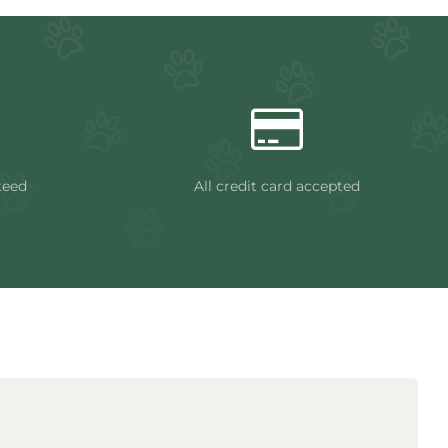
teed
All credit card accepted