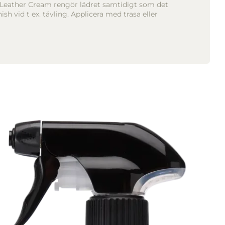
l. Leather Cream rengör lädret samtidigt som det
sh vid t ex. tävling. Applicera med trasa eller