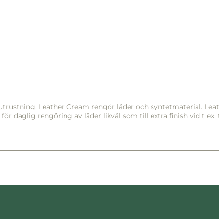
derutrustning. Leather Cream rengör läder och syntetmaterial. L
r daglig rengöring av läder likväl som till extra finish vid t ex.