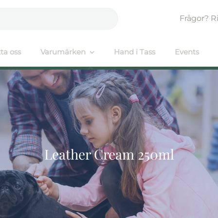
Frågor? R
ta oss
Varumärken
Hand i Tass
Events
Leather Cream 250ml