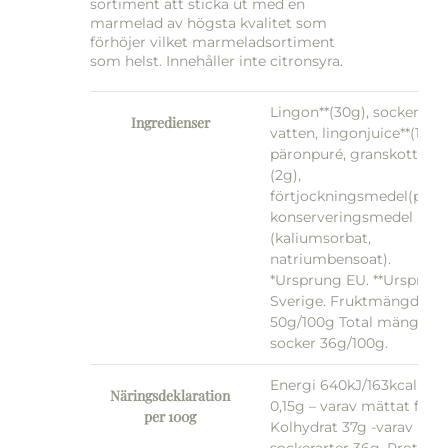
sortiment att sticka ut med en
marmelad av högsta kvalitet som
förhöjer vilket marmeladsortiment
som helst. Innehåller inte citronsyra.
Lingon**(30g), socker,
Ingredienser
vatten, lingonjuice**(15g),
päronpuré, granskottssir
(2g),
förtjockningsmedel(pekti
konserveringsmedel
(kaliumsorbat,
natriumbensoat).
*Ursprung EU. **Ursprun
Sverige. Fruktmängd
50g/100g Total mängd
socker 36g/100g.
Energi 640kJ/163kcal, Fet
Näringsdeklaration
0,15g – varav mättat fett 
per 100g
Kolhydrat 37g -varav