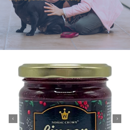
Varumärken
Hand i Tass
Events