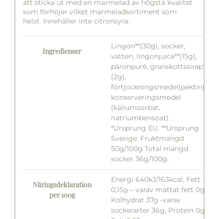
att sticka ut med en marmelad av högsta kvalitet
som förhöjer vilket marmeladsortiment som
helst. Innehåller inte citronsyra.
Lingon**(30g), socker,
Ingredienser
vatten, lingonjuice**(15g),
päronpuré, granskottssirap*
(2g),
förtjockningsmedel(pektin),
konserveringsmedel
(kaliumsorbat,
natriumbensoat).
*Ursprung EU. **Ursprung
Sverige. Fruktmängd
50g/100g Total mängd
socker 36g/100g.
Energi 640kJ/163kcal, Fett
Näringsdeklaration
0,15g – varav mättat fett 0g,
per 100g
Kolhydrat 37g -varav
sockerarter 36g, Protein 0g,