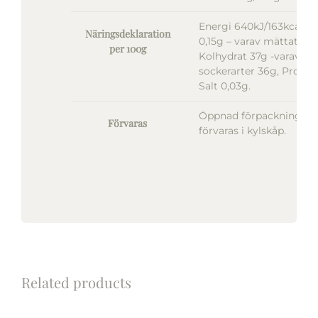
Energi 640kJ/163kcal, F
Näringsdeklaration
0,15g – varav mättat fet
per 100g
Kolhydrat 37g -varav
sockerarter 36g, Protein
Salt 0,03g.
Öppnad förpackning
Förvaras
förvaras i kylskåp.
Related products