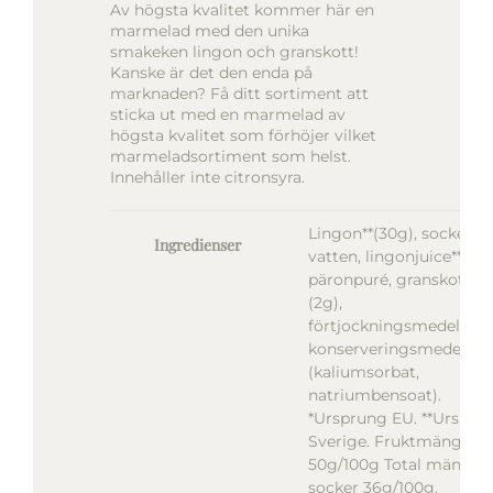
Av högsta kvalitet kommer här en
marmelad med den unika
smakeken lingon och granskott!
Kanske är det den enda på
marknaden? Få ditt sortiment att
sticka ut med en marmelad av
högsta kvalitet som förhöjer vilket
marmeladsortiment som helst.
Innehåller inte citronsyra.
Lingon**(30g), socker,
Ingredienser
vatten, lingonjuice**(15g
päronpuré, granskottssi
(2g),
förtjockningsmedel(pekt
konserveringsmedel
(kaliumsorbat,
natriumbensoat).
*Ursprung EU. **Urspru
Sverige. Fruktmängd
50g/100g Total mängd
socker 36g/100g.