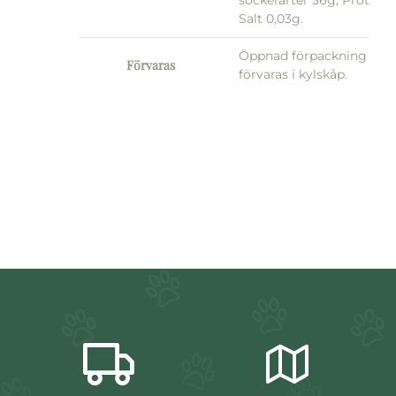
sockerarter 36g, Protein 
Salt 0,03g.
Öppnad förpackning
Förvaras
förvaras i kylskåp.