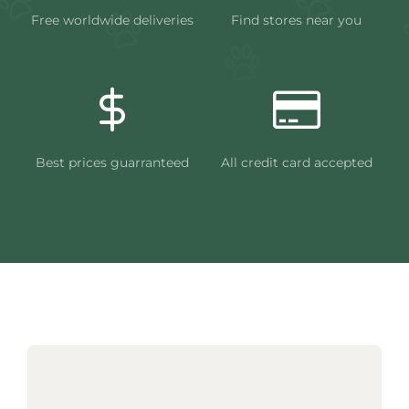
Free worldwide deliveries
Find stores near you
Best prices guarranteed
All credit card accepted