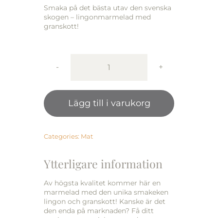
Smaka på det bästa utav den svenska
skogen – lingonmarmelad med
granskott!
Lingon
&
granskott
Lägg till i varukorg
Marmelad
210g
mängd
Categories:
Mat
Ytterligare information
Av högsta kvalitet kommer här en
marmelad med den unika smakeken
lingon och granskott! Kanske är det
den enda på marknaden? Få ditt