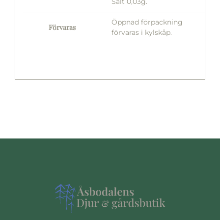
Salt 0,03g.
Öppnad förpackning
Förvaras
förvaras i kylskåp.