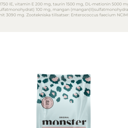
 1750 IE, vitamin E 200 mg, taurin 1500 mg, DL-metionin 5000 mg
II)sulfatmonohydrat) 100 mg, mangan (mangan(II)sulfatmonohydrat
tonit 3090 mg. Zootekniska tillsatser: Enterococcus faecium NCIM