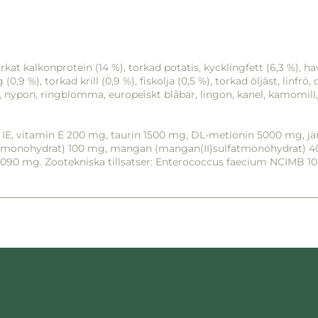
rkat kalkonprotein (14 %), torkad potatis, kycklingfett (6,3 %), ha
 (0,9 %), torkad krill (0,9 %), fiskolja (0,5 %), torkad öljäst, linfr
a, nypon, ringblomma, europeiskt blåbär, lingon, kanel, kamomill,
0 IE, vitamin E 200 mg, taurin 1500 mg, DL-metionin 5000 mg, jä
ulfatmonohydrat) 100 mg, mangan (mangan(II)sulfatmonohydrat) 40
t 3090 mg. Zootekniska tillsatser: Enterococcus faecium NCIMB 10