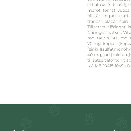
cellulosa, fruktooligo
morot, tomat, yucca 
blåbär, lingon, kanel
tranbär, blåbär, spirul
Tillsatser: Näringstill
Näringstillsatser: Vi
mg, taurin 1500 mg, 
70 mg, koppar (koppar
(zink(II)sulfatmonoh
40 mg, jod (kalciumjo
tillsatser: Bentonit 
NCIMB 10415 10^9 cfu