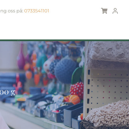
ing oss på:
0733541101
400 g