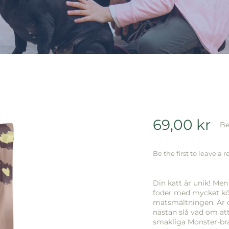
69,00
kr
Be
Be the first to leave a r
Din katt är unik! Men
foder med mycket kött
matsmältningen. Är di
nästan slå vad om at
smakliga Monster-br