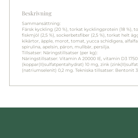
Beskrivning
Sammansättning:
Färsk kyckling (20 %), torkat kycklingprotein (18 %), to
fiskmjöl (2,5 %), sockerbetsfiber (2,5 %), torkat helt ägg
kikärtor, äpple, morot, tomat, yucca schidigera, alfalf
spirulina, apelsin, päron, mullbär, persilja.
Tillsatser: Näringstillsatser (per kg):
Näringstillsatser: Vitamin A 20000 IE, vitamin D3 175
(koppar(II)sulfatpentahydrat) 10 mg, zink (zink(II)s
(natriumselenit) 0,2 mg. Tekniska tillsatser: Bentoni