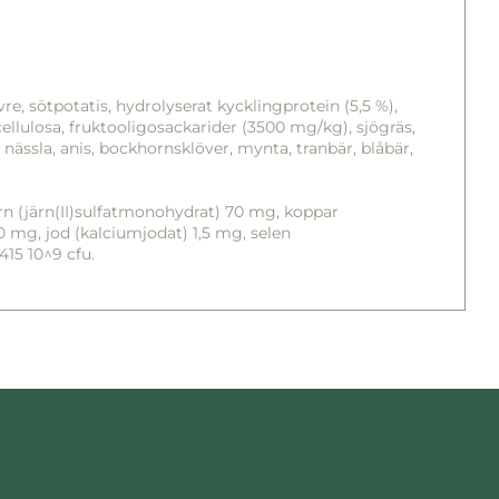
vre, sötpotatis, hydrolyserat kycklingprotein (5,5 %),
ö, cellulosa, fruktooligosackarider (3500 mg/kg), sjögräs,
 nässla, anis, bockhornsklöver, mynta, tranbär, blåbär,
rn (järn(II)sulfatmonohydrat) 70 mg, koppar
 mg, jod (kalciumjodat) 1,5 mg, selen
415 10^9 cfu.