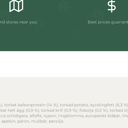
nd stores near you
Best prices guarran
), torkat kalkonprotein (14 %), torkad potatis, kycklingfett (6,3 %
rkat helt ägg (0,9 %), torkad krill (0,9 %), fiskolja (0,5 %), torkad ö
ca schidigera, alfalfa, nypon, ringblomma, europeiskt blåbär, ling
apelsin, päron, mullbär, persilja.