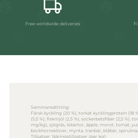
Free worldwide deliveries
Fi
Sammansättning:
Färsk kyckling (20 %), torkat kycklingprotein (18 %
(5,5 %), fiskmjöl (2,5 %), sockerbetsfiber (2,5 %), to
mg/kg), sjögräs, kikärtor, äpple, morot, tomat, yuc
bockhornsklöver, mynta, tranbär, blåbär, spirulina, 
Tillsatser: Näringstillsatser (per kg):