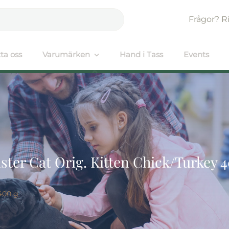
Frågor? R
ta oss
Varumärken
Hand i Tass
Events
ter Cat Orig. Kitten Chick/Turkey 
400 g