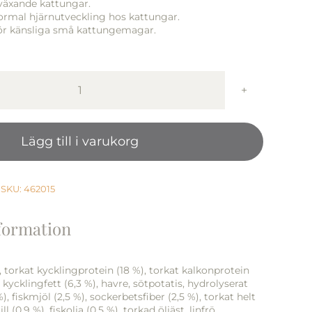
 växande kattungar.
rmal hjärnutveckling hos kattungar.
ör känsliga små kattungemagar.
Monster
Cat
Orig.
Lägg till i varukorg
Kitten
Chick/Turkey
400
g
SKU:
462015
mängd
nformation
, torkat kycklingprotein (18 %), torkat kalkonprotein
, kycklingfett (6,3 %), havre, sötpotatis, hydrolyserat
), fiskmjöl (2,5 %), sockerbetsfiber (2,5 %), torkat helt
l (0,9 %), fiskolja (0,5 %), torkad öljäst, linfrö,