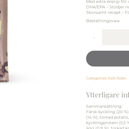
Med extra energi för
DHA/EPA – Stödjer no
Skonsamt recept – F
Beställningsvara
Categories:
Katt foder
Ytterligare i
Sammansättning:
Färsk kyckling (20 %)
(14 %), torkad potatis
kycklingprotein (5,5 %
ägg (0,9 %), torkad kril