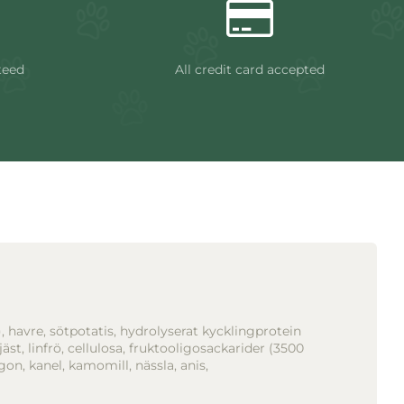
teed
All credit card accepted
), havre, sötpotatis, hydrolyserat kycklingprotein
ljäst, linfrö, cellulosa, fruktooligosackarider (3500
on, kanel, kamomill, nässla, anis,