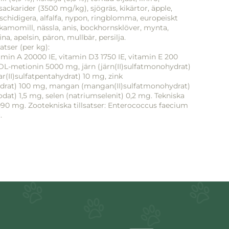
sackarider (3500 mg/kg), sjögräs, kikärtor, äpple,
schidigera, alfalfa, nypon, ringblomma, europeiskt
, kamomill, nässla, anis, bockhornsklöver, mynta,
ina, apelsin, päron, mullbär, persilja.
satser (per kg):
tamin A 20000 IE, vitamin D3 1750 IE, vitamin E 200
DL-metionin 5000 mg, järn (järn(II)sulfatmonohydrat)
(II)sulfatpentahydrat) 10 mg, zink
ydrat) 100 mg, mangan (mangan(II)sulfatmonohydrat)
dat) 1,5 mg, selen (natriumselenit) 0,2 mg. Tekniska
3090 mg. Zootekniska tillsatser: Enterococcus faecium
.