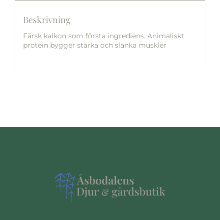
Beskrivning
Färsk kalkon som första ingrediens. Animaliskt
protein bygger starka och slanka muskler