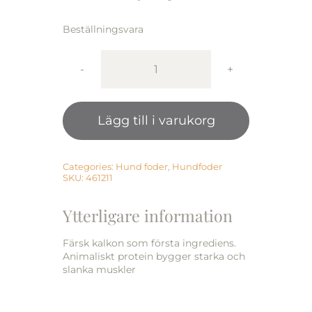
Beställningsvara
Monster
Dog
GF
Lägg till i varukorg
Puppy
L/XL
Turkey/Chick
12
Categories:
Hund foder
,
Hundfoder
SKU:
461211
kg
mängd
Ytterligare information
Färsk kalkon som första ingrediens.
Animaliskt protein bygger starka och
slanka muskler