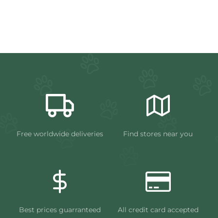
Free worldwide deliveries
Find stores near you
Best prices guarranteed
All credit card accepted