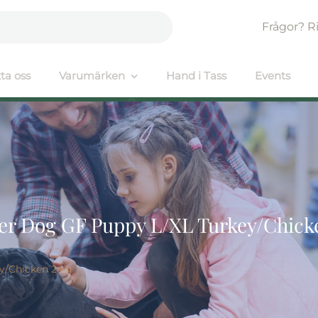
Frågor? R
ta oss
Varumärken
Hand i Tass
Events
er Dog GF Puppy L/XL Turkey/Chicke
y/Chicken 2 kg