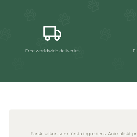
Free worldwide deliveries
Fi
Färsk kalkon som första ingrediens. Animaliskt p