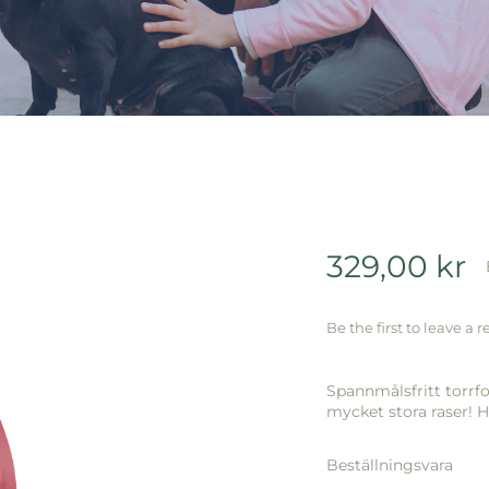
329,00
kr
Be the first to leave a r
Spannmålsfritt torrfo
mycket stora raser! H
Beställningsvara