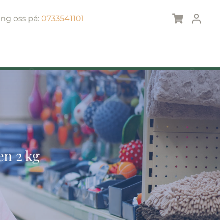
ing oss på:
0733541101
n 2 kg