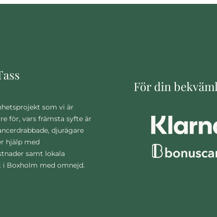
Tass
För din bekväm
nhetsprojekt som vi är
are för, vars främsta syfte är
cancerdrabbade, djurägare
r hjälp med
stnader samt lokala
t i Boxholm med omnejd.