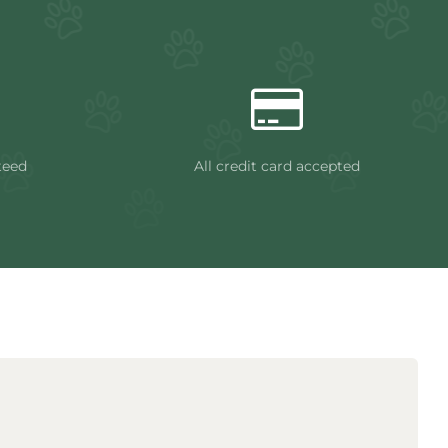
teed
All credit card accepted