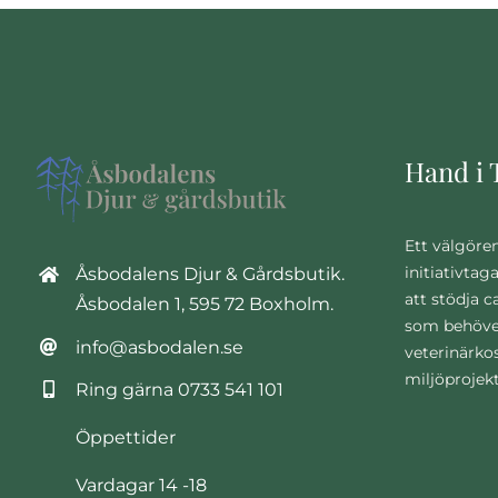
Hand i 
Ett välgöre
initiativtag
Åsbodalens Djur & Gårdsbutik.
att stödja 
Åsbodalen 1, 595 72 Boxholm.
som behöve
info@asbodalen.se
veterinärko
miljöprojek
Ring gärna
0733 541 101
Öppettider
Vardagar 14 -18