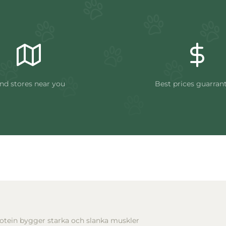
nd stores near you
Best prices guarran
rotein bygger starka och slanka muskler