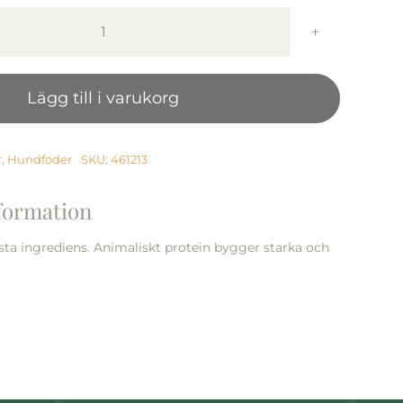
Monster
Dog
GF
Lägg till i varukorg
Puppy
L/XL
Turkey/Chicken
2
r
,
Hundfoder
SKU:
461213
kg
mängd
nformation
sta ingrediens. Animaliskt protein bygger starka och