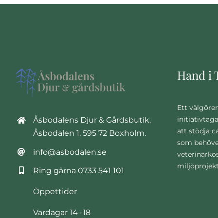
Hand i 
Ett välgöre
initiativtag
Åsbodalens Djur & Gårdsbutik.
att stödja 
Åsbodalen 1, 595 72 Boxholm.
som behöve
info@asbodalen.se
veterinärko
miljöprojek
Ring gärna
0733 541 101
Öppettider
Vardagar 14 -18