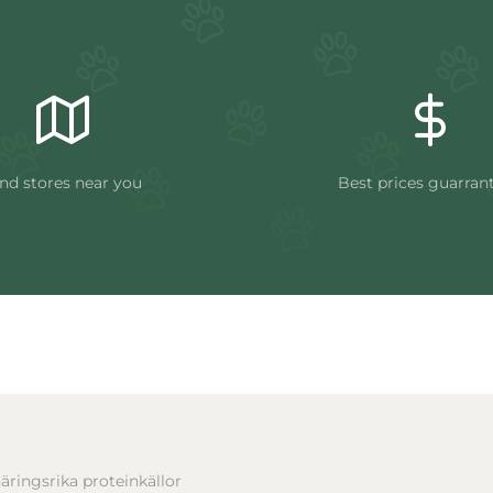
nd stores near you
Best prices guarran
ringsrika proteinkällor