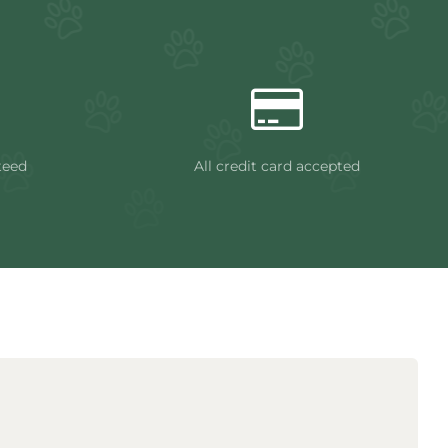
teed
All credit card accepted