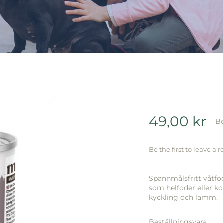
49,00
kr
Be
Be the first to leave a r
Spannmålsfritt våtfo
som helfoder eller k
kyckling och lamm.
Beställningsvara