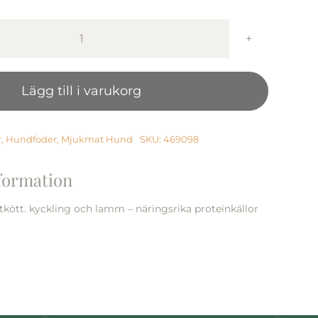
Monster
Dog
Multi
Lägg till i varukorg
Beef/
Chick/
Lamb
Burk
r
,
Hundfoder
,
Mjukmat Hund
SKU:
469098
400
g
nformation
mängd
kött. kyckling och lamm – näringsrika proteinkällor