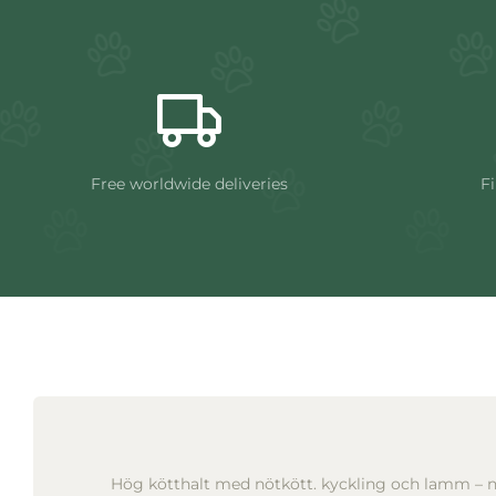
Free worldwide deliveries
Fi
Hög kötthalt med nötkött. kyckling och lamm – nä