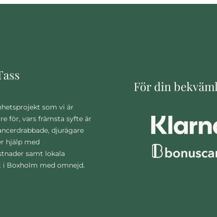
Tass
För din bekväm
nhetsprojekt som vi är
are för, vars främsta syfte är
cancerdrabbade, djurägare
r hjälp med
stnader samt lokala
t i Boxholm med omnejd.