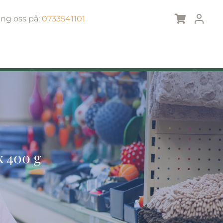
ing oss på:
0733541101
k 400 g