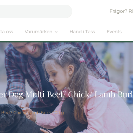
Frågor? R
ta oss
Varumärken
Hand i Tass
Events
r Dog Multi Beef/ Chick/ Lamb Bur
 Beef/ Chick/ Lamb Burk 400 g