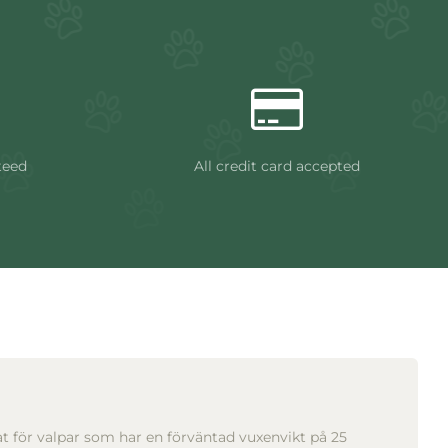
teed
All credit card accepted
ssat för valpar som har en förväntad vuxenvikt på 25