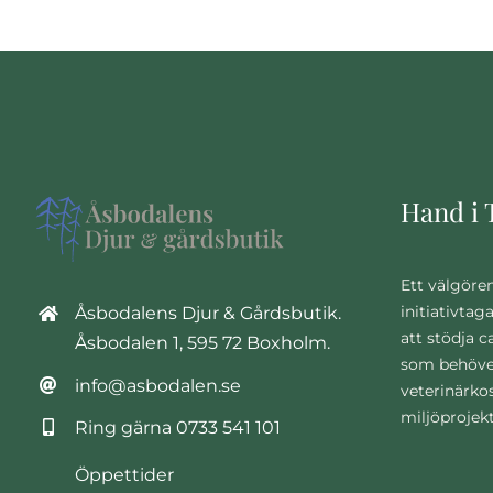
Hand i 
Ett välgöre
initiativtag
Åsbodalens Djur & Gårdsbutik.
att stödja 
Åsbodalen 1, 595 72 Boxholm.
som behöve
info@asbodalen.se
veterinärko
miljöprojek
Ring gärna
0733 541 101
Öppettider