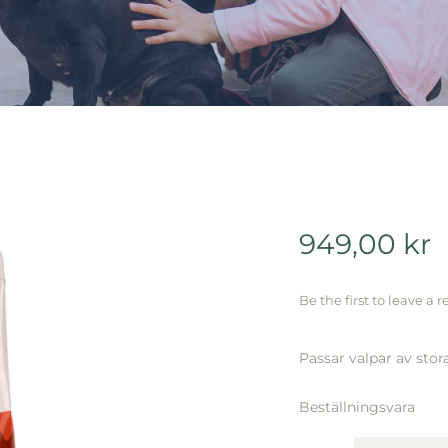
949,00
kr
Be the first to leave a r
Passar valpar av stor
Beställningsvara