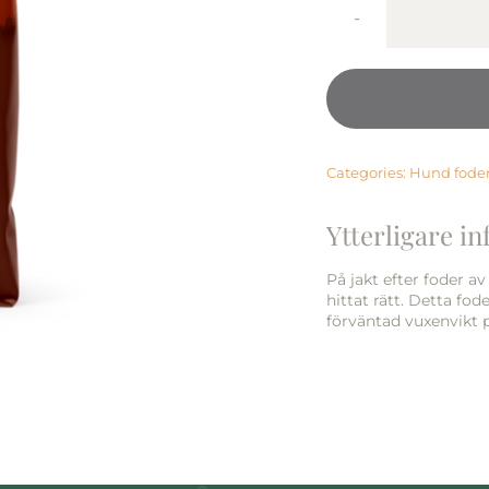
Categories:
Hund fode
Ytterligare i
På jakt efter foder av
hittat rätt. Detta fod
förväntad vuxenvikt p