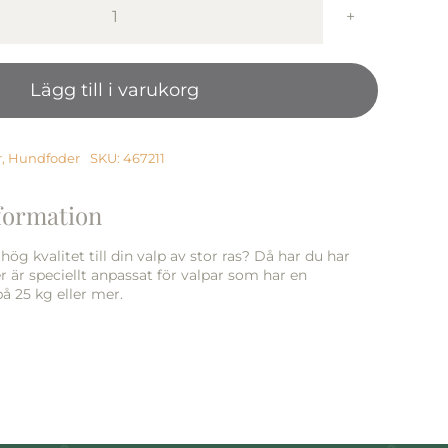
Monster
Dog
Orig.
Lägg till i varukorg
Puppy
L/XL
Chick/Turkey
12
r
,
Hundfoder
SKU:
467211
kg
mängd
nformation
 hög kvalitet till din valp av stor ras? Då har du har
er är speciellt anpassat för valpar som har en
å 25 kg eller mer.