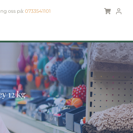
ing oss på:
0733541101
y 12 kg