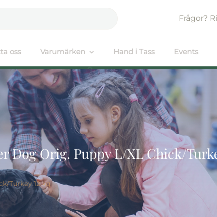
Frågor? R
ta oss
Varumärken
Hand i Tass
Events
r Dog Orig. Puppy L/XL Chick/Turke
ck/Turkey 12 kg