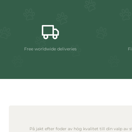
Free worldwide deliveries
Fi
På jakt efter foder av hög kvalitet till din valp av