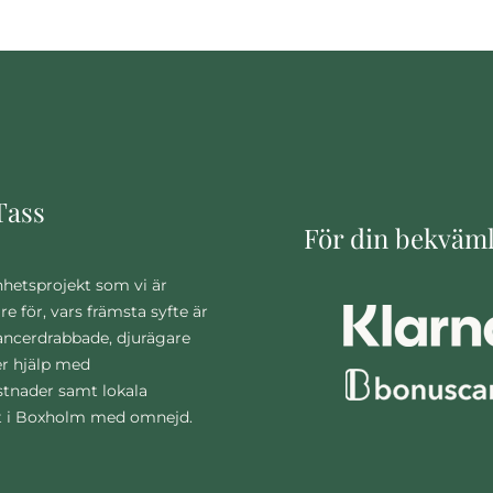
Tass
För din bekväm
nhetsprojekt som vi är
are för, vars främsta syfte är
cancerdrabbade, djurägare
r hjälp med
stnader samt lokala
t i Boxholm med omnejd.