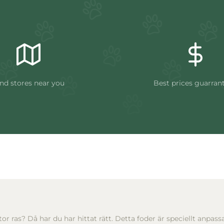
nd stores near you
Best prices guarran
 stor ras? Då har du har hittat rätt. Detta foder är speciellt anpa