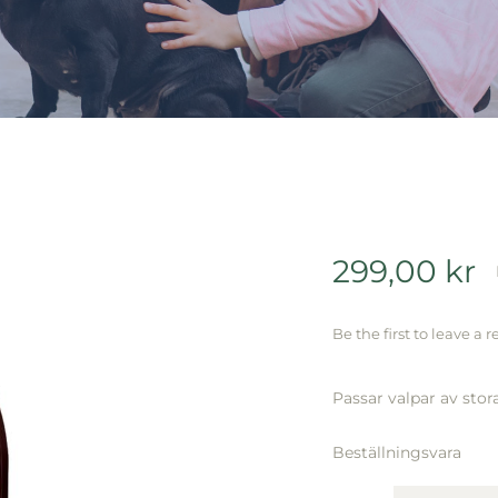
299,00
kr
Be the first to leave a r
Passar valpar av stor
Beställningsvara