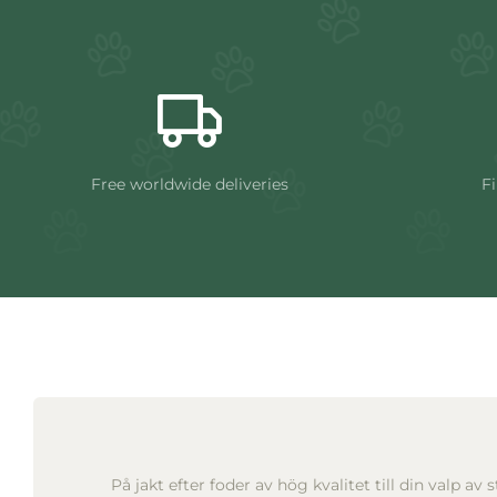
Free worldwide deliveries
Fi
På jakt efter foder av hög kvalitet till din valp av