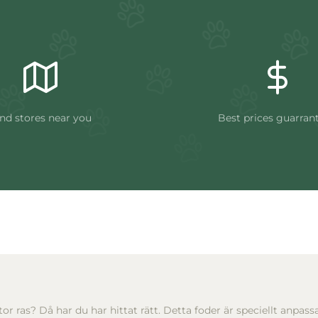
nd stores near you
Best prices guarran
 stor ras? Då har du har hittat rätt. Detta foder är speciellt anpa