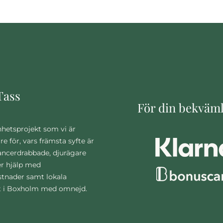
Tass
För din bekväm
nhetsprojekt som vi är
are för, vars främsta syfte är
cancerdrabbade, djurägare
r hjälp med
stnader samt lokala
t i Boxholm med omnejd.