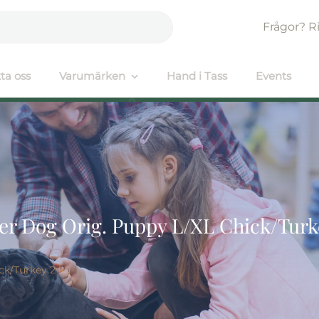
Frågor? R
ta oss
Varumärken
Hand i Tass
Events
r Dog Orig. Puppy L/XL Chick/Turk
ck/Turkey 2 kg