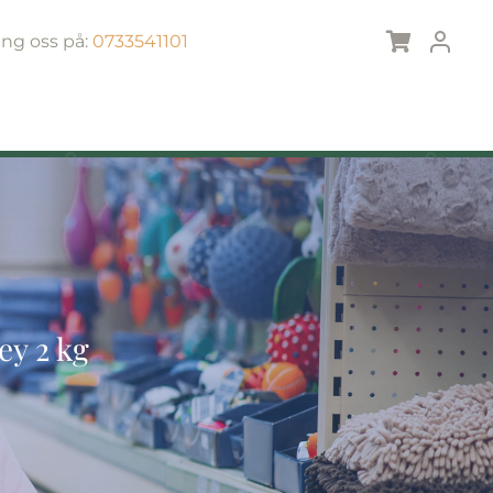
ing oss på:
0733541101
ey 2 kg