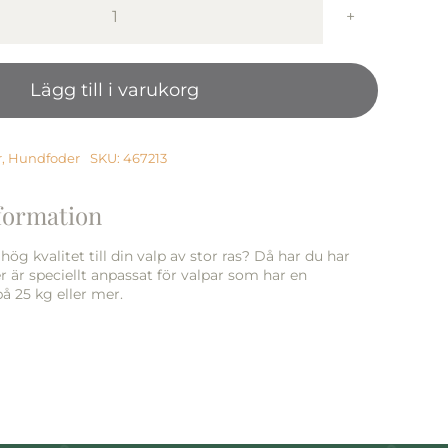
Monster
Dog
Orig.
Lägg till i varukorg
Puppy
L/XL
Chick/Turkey
2
r
,
Hundfoder
SKU:
467213
kg
mängd
nformation
 hög kvalitet till din valp av stor ras? Då har du har
er är speciellt anpassat för valpar som har en
å 25 kg eller mer.