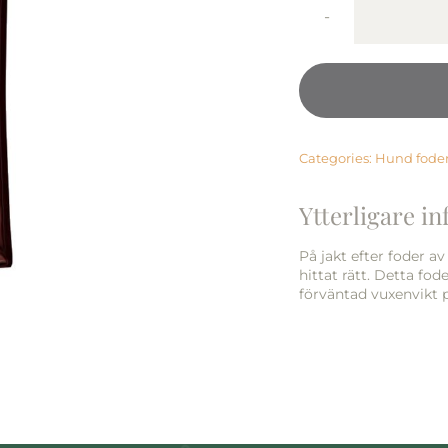
Categories:
Hund fode
Ytterligare i
På jakt efter foder av
hittat rätt. Detta fod
förväntad vuxenvikt p