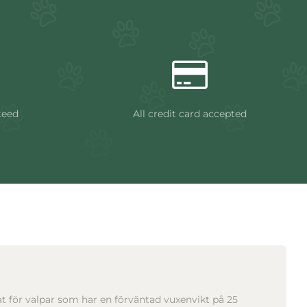
teed
All credit card accepted
ssat för valpar som har en förväntad vuxenvikt på 25