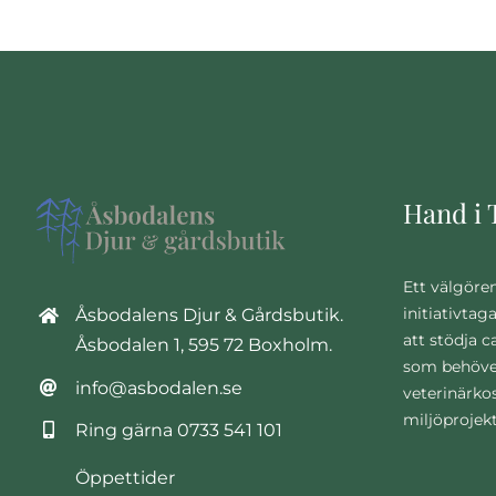
Hand i 
Ett välgöre
initiativtag
Åsbodalens Djur & Gårdsbutik.
att stödja 
Åsbodalen 1, 595 72 Boxholm.
som behöve
info@asbodalen.se
veterinärko
miljöprojek
Ring gärna
0733 541 101
Öppettider