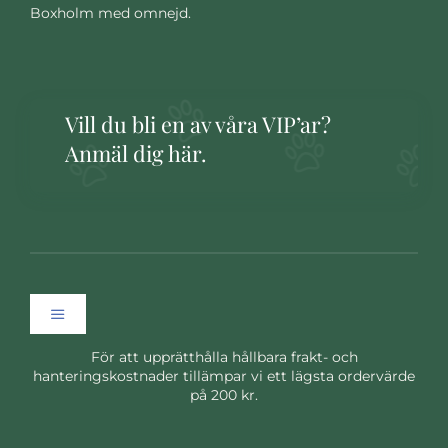
Boxholm med omnejd.
Vill du bli en av våra VIP’ar?
Anmäl dig här.
Toggle
Navigation
För att upprätthålla hållbara frakt- och
Hem
hanteringskostnader tillämpar vi ett lägsta ordervärde
på 200 kr.
Om oss