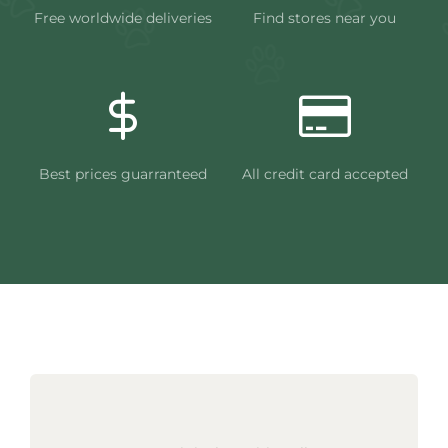
Free worldwide deliveries
Find stores near you
Best prices guarranteed
All credit card accepted