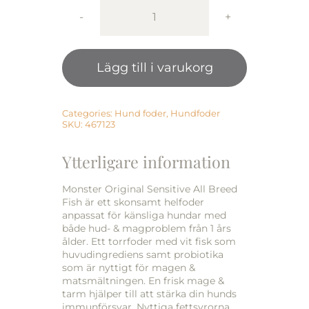
Monster
Dog
Orig.
Lägg till i varukorg
Puppy
Sens.
White
Fish
Categories:
Hund foder
,
Hundfoder
SKU:
467123
2
kg
Ytterligare information
mängd
Monster Original Sensitive All Breed
Fish är ett skonsamt helfoder
anpassat för känsliga hundar med
både hud- & magproblem från 1 års
ålder. Ett torrfoder med vit fisk som
huvudingrediens samt probiotika
som är nyttigt för magen &
matsmältningen. En frisk mage &
tarm hjälper till att stärka din hunds
immunförsvar. Nyttiga fettsyrorna