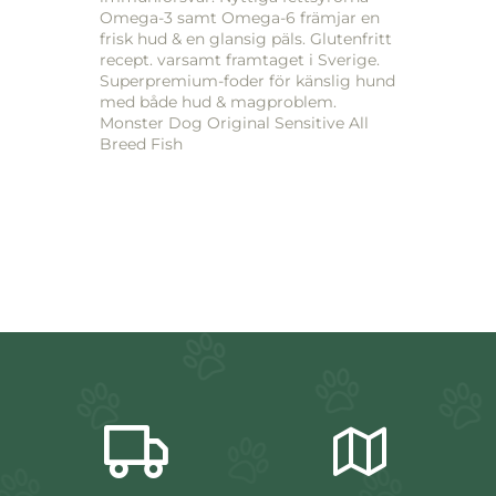
Omega-3 samt Omega-6 främjar en
frisk hud & en glansig päls. Glutenfritt
recept. varsamt framtaget i Sverige.
Superpremium-foder för känslig hund
med både hud & magproblem.
Monster Dog Original Sensitive All
Breed Fish