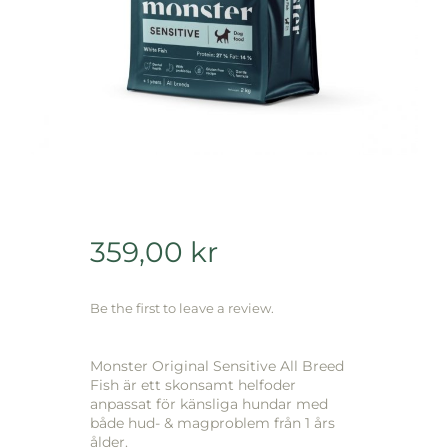
359,00
kr
Be the first to leave a review.
Monster Original Sensitive All Breed
Fish är ett skonsamt helfoder
anpassat för känsliga hundar med
både hud- & magproblem från 1 års
ålder.