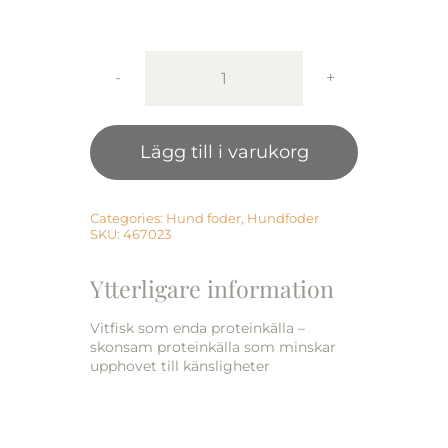
Monster
Dog
Orig.
Lägg till i varukorg
Sensitive
White
Fish
2
Categories:
Hund foder
,
Hundfoder
SKU:
467023
kg
mängd
Ytterligare information
Vitfisk som enda proteinkälla –
skonsam proteinkälla som minskar
upphovet till känsligheter