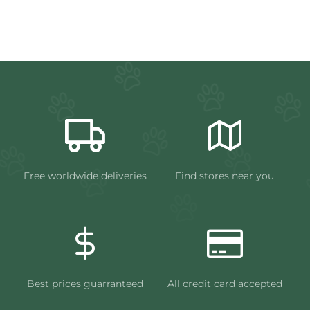
Free worldwide deliveries
Find stores near you
Best prices guarranteed
All credit card accepted