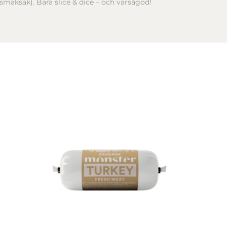
 smaksak). Bara slice & dice – och varsågod!