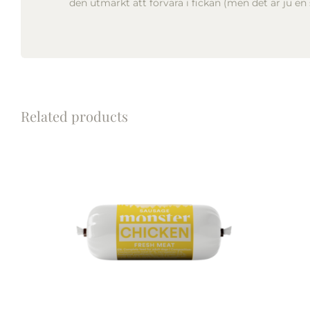
den utmärkt att förvara i fickan (men det är ju en
Related products