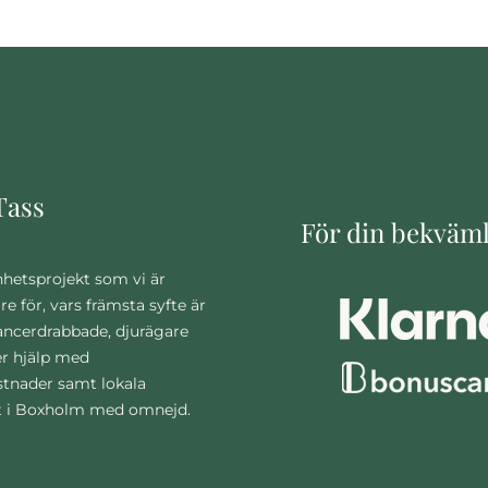
Tass
För din bekväm
nhetsprojekt som vi är
are för, vars främsta syfte är
cancerdrabbade, djurägare
r hjälp med
stnader samt lokala
t i Boxholm med omnejd.