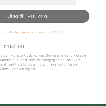
Monster
Dog
Sausage
Lägg till i varukorg
Deer
80g
mängd
r
,
Hundfoder
,
Mjukmat Hund
SKU:
460036
nformation
ia och Monstergoda korvar. Serveras med fördel som
 kanske allra bäst som belöningsgodis? Tack vare
n utmärkt att förvara i fickan (men det är ju en
& dice – och varsågod!