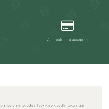
teed
All credit card accepted
som belöningsgodis? Tack vare kladdfri textur går