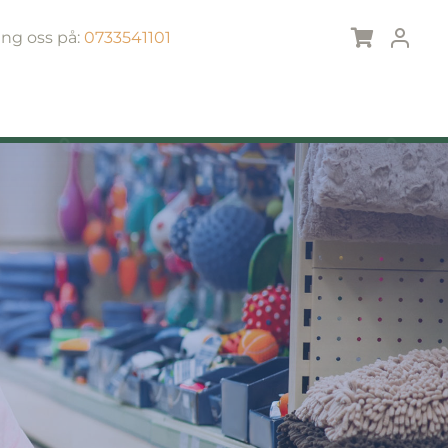
ing oss på:
0733541101