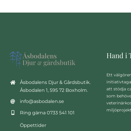
Hand i 
Ett välgöre
initiativtag
Åsbodalens Djur & Gårdsbutik.
att stödja 
Åsbodalen 1, 595 72 Boxholm.
som behöve
info@asbodalen.se
veterinärko
miljöprojek
Ring gärna
0733 541 101
Öppettider