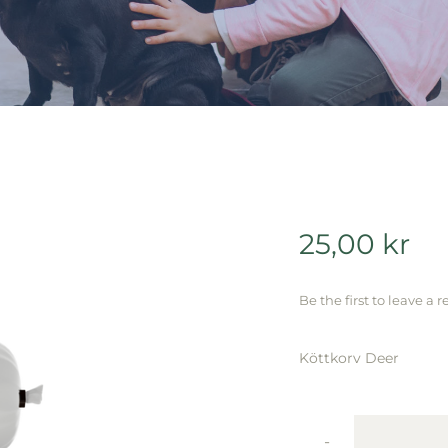
25,00
kr
Be the first to leave a r
Köttkorv Deer