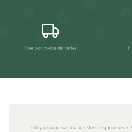
Free worldwide deliveries
Fi
Köttiga. spannmålsfria och Monstergoda korvar. S