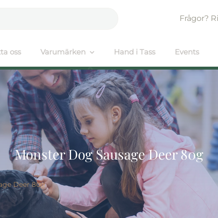
Frågor? R
ta oss
Varumärken
Hand i Tass
Events
Monster Dog Sausage Deer 80g
age Deer 80g