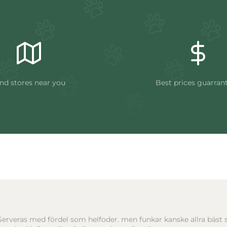
nd stores near you
Best prices guarran
erveras med fördel som helfoder. men funkar kanske allra bäst 