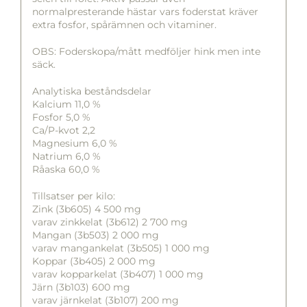
normalpresterande hästar vars foderstat kräver
extra fosfor, spårämnen och vitaminer.
OBS: Foderskopa/mått medföljer hink men inte
säck.
Analytiska beståndsdelar
Kalcium 11,0 %
Fosfor 5,0 %
Ca/P-kvot 2,2
Magnesium 6,0 %
Natrium 6,0 %
Råaska 60,0 %
Tillsatser per kilo:
Zink (3b605) 4 500 mg
varav zinkkelat (3b612) 2 700 mg
Mangan (3b503) 2 000 mg
varav mangankelat (3b505) 1 000 mg
Koppar (3b405) 2 000 mg
varav kopparkelat (3b407) 1 000 mg
Järn (3b103) 600 mg
varav järnkelat (3b107) 200 mg