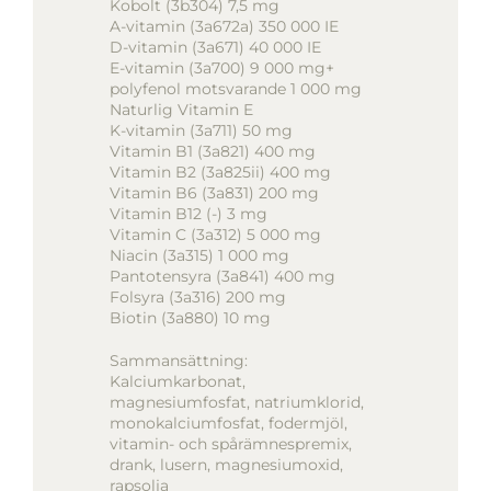
Kobolt (3b304) 7,5 mg
A-vitamin (3a672a) 350 000 IE
D-vitamin (3a671) 40 000 IE
E-vitamin (3a700) 9 000 mg+
polyfenol motsvarande 1 000 mg
Naturlig Vitamin E
K-vitamin (3a711) 50 mg
Vitamin B1 (3a821) 400 mg
Vitamin B2 (3a825ii) 400 mg
Vitamin B6 (3a831) 200 mg
Vitamin B12 (-) 3 mg
Vitamin C (3a312) 5 000 mg
Niacin (3a315) 1 000 mg
Pantotensyra (3a841) 400 mg
Folsyra (3a316) 200 mg
Biotin (3a880) 10 mg
Sammansättning:
Kalciumkarbonat,
magnesiumfosfat, natriumklorid,
monokalciumfosfat, fodermjöl,
vitamin- och spårämnespremix,
drank, lusern, magnesiumoxid,
rapsolja