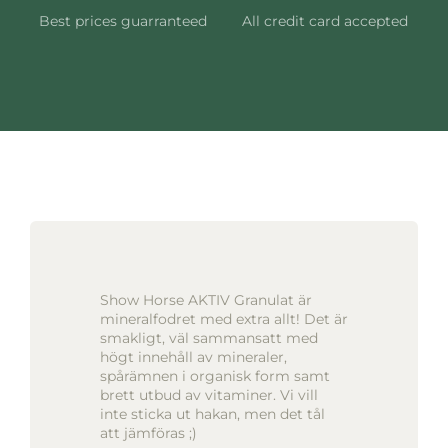
Best prices guarranteed
All credit card accepted
Show Horse AKTIV Granulat är
mineralfodret med extra allt! Det är
smakligt, väl sammansatt med
högt innehåll av mineraler,
spårämnen i organisk form samt
brett utbud av vitaminer. Vi vill
inte sticka ut hakan, men det tål
att jämföras ;)