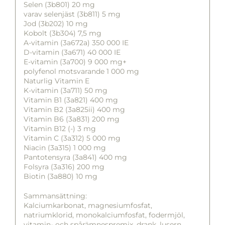
Selen (3b801) 20 mg
varav selenjäst (3b811) 5 mg
Jod (3b202) 10 mg
Kobolt (3b304) 7,5 mg
A-vitamin (3a672a) 350 000 IE
D-vitamin (3a671) 40 000 IE
E-vitamin (3a700) 9 000 mg+
polyfenol motsvarande 1 000 mg
Naturlig Vitamin E
K-vitamin (3a711) 50 mg
Vitamin B1 (3a821) 400 mg
Vitamin B2 (3a825ii) 400 mg
Vitamin B6 (3a831) 200 mg
Vitamin B12 (-) 3 mg
Vitamin C (3a312) 5 000 mg
Niacin (3a315) 1 000 mg
Pantotensyra (3a841) 400 mg
Folsyra (3a316) 200 mg
Biotin (3a880) 10 mg
Sammansättning:
Kalciumkarbonat, magnesiumfosfat,
natriumklorid, monokalciumfosfat, fodermjöl,
vitamin- och spårämnespremix, drank, lusern,