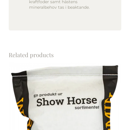
kraftfoder samt hästens
mineralbehov tas i beaktande.
Related products