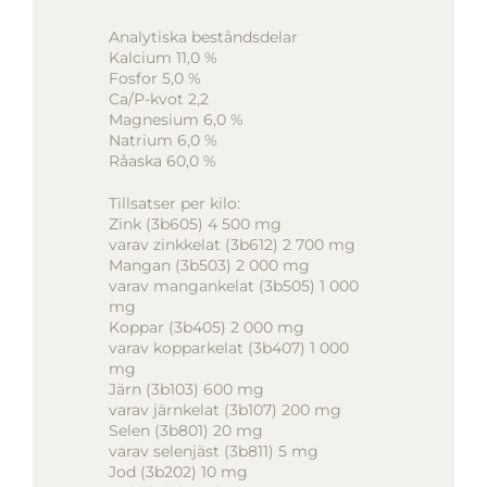
Analytiska beståndsdelar
Kalcium 11,0 %
Fosfor 5,0 %
Ca/P-kvot 2,2
Magnesium 6,0 %
Natrium 6,0 %
Råaska 60,0 %
Tillsatser per kilo:
Zink (3b605) 4 500 mg
varav zinkkelat (3b612) 2 700 mg
Mangan (3b503) 2 000 mg
varav mangankelat (3b505) 1 000
mg
Koppar (3b405) 2 000 mg
varav kopparkelat (3b407) 1 000
mg
Järn (3b103) 600 mg
varav järnkelat (3b107) 200 mg
Selen (3b801) 20 mg
varav selenjäst (3b811) 5 mg
Jod (3b202) 10 mg