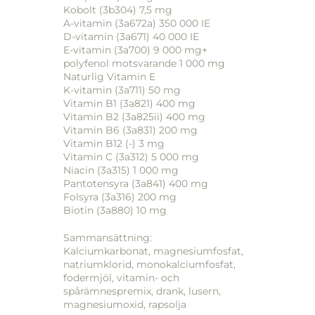
Kobolt (3b304) 7,5 mg
A-vitamin (3a672a) 350 000 IE
D-vitamin (3a671) 40 000 IE
E-vitamin (3a700) 9 000 mg+
polyfenol motsvarande 1 000 mg
Naturlig Vitamin E
K-vitamin (3a711) 50 mg
Vitamin B1 (3a821) 400 mg
Vitamin B2 (3a825ii) 400 mg
Vitamin B6 (3a831) 200 mg
Vitamin B12 (-) 3 mg
Vitamin C (3a312) 5 000 mg
Niacin (3a315) 1 000 mg
Pantotensyra (3a841) 400 mg
Folsyra (3a316) 200 mg
Biotin (3a880) 10 mg
Sammansättning:
Kalciumkarbonat, magnesiumfosfat,
natriumklorid, monokalciumfosfat,
fodermjöl, vitamin- och
spårämnespremix, drank, lusern,
magnesiumoxid, rapsolja