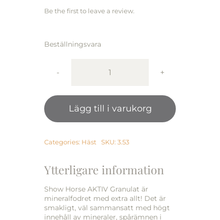
Be the first to leave a review.
Beställningsvara
Show
Horse
AKTIV
Lägg till i varukorg
Mineralgranulat
18kg
mängd
Categories:
Häst
SKU:
3.53
Ytterligare information
Show Horse AKTIV Granulat är
mineralfodret med extra allt! Det är
smakligt, väl sammansatt med högt
innehåll av mineraler, spårämnen i