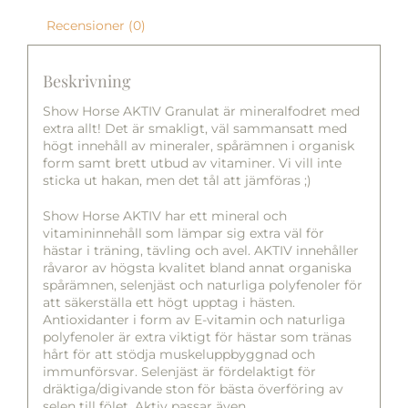
Recensioner (0)
Beskrivning
Show Horse AKTIV Granulat är mineralfodret med
extra allt! Det är smakligt, väl sammansatt med
högt innehåll av mineraler, spårämnen i organisk
form samt brett utbud av vitaminer. Vi vill inte
sticka ut hakan, men det tål att jämföras ;)
Show Horse AKTIV har ett mineral och
vitamininnehåll som lämpar sig extra väl för
hästar i träning, tävling och avel. AKTIV innehåller
råvaror av högsta kvalitet bland annat organiska
spårämnen, selenjäst och naturliga polyfenoler för
att säkerställa ett högt upptag i hästen.
Antioxidanter i form av E-vitamin och naturliga
polyfenoler är extra viktigt för hästar som tränas
hårt för att stödja muskeluppbyggnad och
immunförsvar. Selenjäst är fördelaktigt för
dräktiga/digivande ston för bästa överföring av
selen till fölet. Aktiv passar även