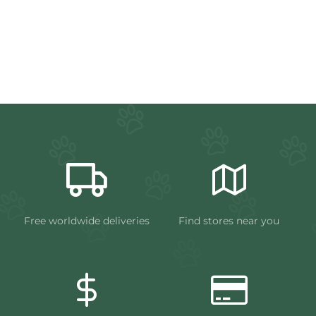
Free worldwide deliveries
Find stores near you