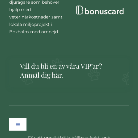
djurägare som behöver
hjälp med
veterinärkostnader samt
lokala miljöprojekt i
Boxholm med omnejd.
Vill du bli en av våra VIP’ar?
Anmäl dig här.
Toggle
Navigation
För att upprätthålla hållbara frakt- och