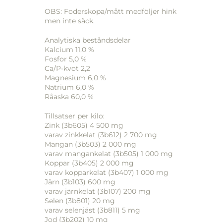
OBS: Foderskopa/mått medföljer hink
men inte säck.
Analytiska beståndsdelar
Kalcium 11,0 %
Fosfor 5,0 %
Ca/P-kvot 2,2
Magnesium 6,0 %
Natrium 6,0 %
Råaska 60,0 %
Tillsatser per kilo:
Zink (3b605) 4 500 mg
varav zinkkelat (3b612) 2 700 mg
Mangan (3b503) 2 000 mg
varav mangankelat (3b505) 1 000 mg
Koppar (3b405) 2 000 mg
varav kopparkelat (3b407) 1 000 mg
Järn (3b103) 600 mg
varav järnkelat (3b107) 200 mg
Selen (3b801) 20 mg
varav selenjäst (3b811) 5 mg
Jod (3b202) 10 mg