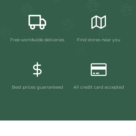
Free worldwide deliveries
Find stores near you
Best prices guarranteed
All credit card accepted