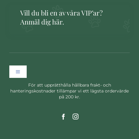
Vill du bli en av våra VIP’ar?
Anmäl dig här.
Toggle
Navigation
För att upprätthålla hållbara frakt- och
Hem
hanteringskostnader tillämpar vi ett lägsta ordervärde
på 200 kr.
Om oss
Nyheter