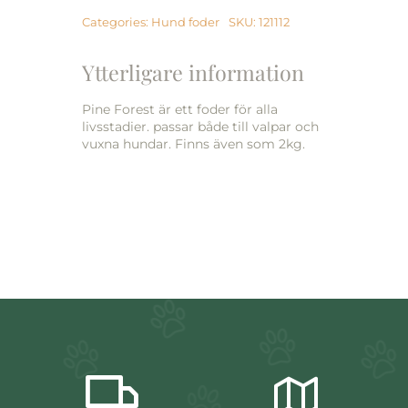
kg
mängd
Categories:
Hund foder
SKU:
121112
Ytterligare information
Pine Forest är ett foder för alla
livsstadier. passar både till valpar och
vuxna hundar. Finns även som 2kg.