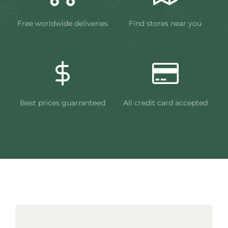
Free worldwide deliveries
Find stores near you
Best prices guarranteed
All credit card accepted