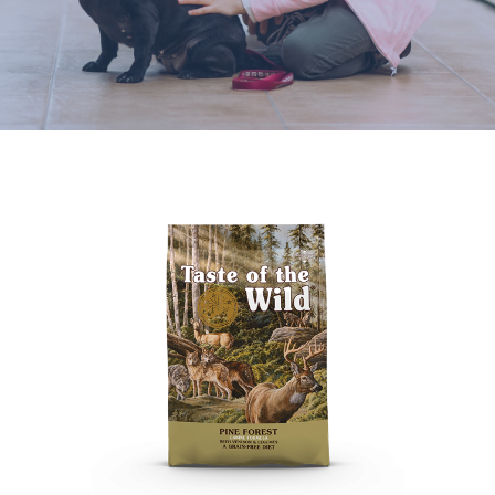
Varumärken
Hand i Tass
Events