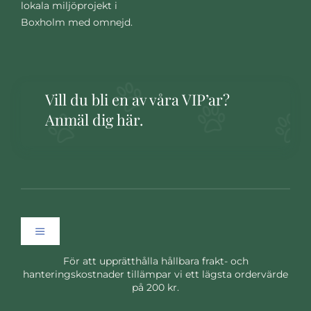
lokala miljöprojekt i
Boxholm med omnejd.
Vill du bli en av våra VIP’ar?
Anmäl dig här.
Toggle
Navigation
För att upprätthålla hållbara frakt- och
Hem
hanteringskostnader tillämpar vi ett lägsta ordervärde
på 200 kr.