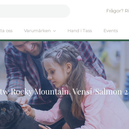
Frågor? R
ta oss
Varumärken
Hand i Tass
Events
tw Rocky Mountain. Vensi/Salmon 2
 kg