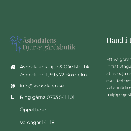
Hand i 
Ett välgöre
initiativtag
Åsbodalens Djur & Gårdsbutik.
att stödja 
Åsbodalen 1, 595 72 Boxholm.
som behöve
info@asbodalen.se
veterinärko
miljöprojek
Ring gärna
0733 541 101
Öppettider
Vardagar 14 -18