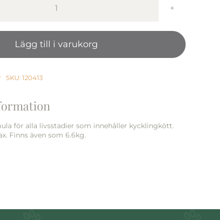
Totw
Rocky
Mountain.
Lägg till i varukorg
Vensi/Salmon
2
kg
mängd
r
SKU:
120413
nformation
la för alla livsstadier som innehåller kycklingkött.
ax. Finns även som 6.6kg.