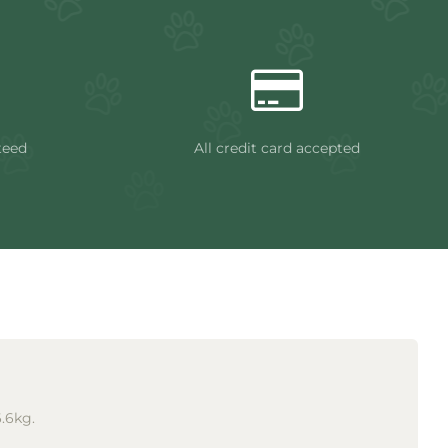
teed
All credit card accepted
6.6kg.