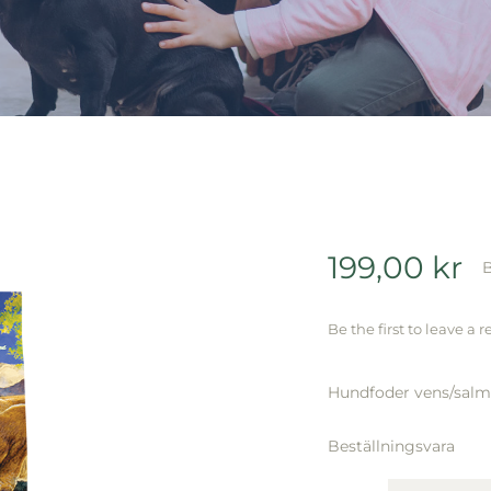
199,00
kr
B
Be the first to leave a r
Hundfoder vens/sal
Beställningsvara