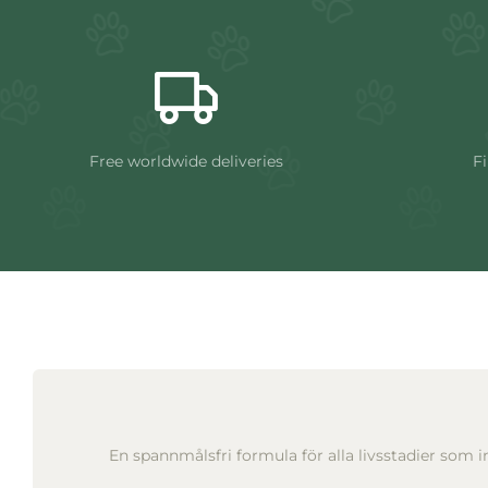
Free worldwide deliveries
Fi
En spannmålsfri formula för alla livsstadier som i