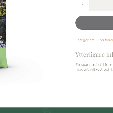
Categories:
Hund fode
Ytterligare i
En spannmålsfri formu
magert viltkött och l