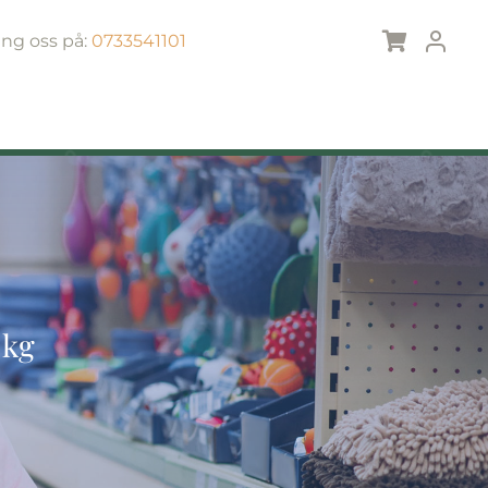
ing oss på:
0733541101
 kg