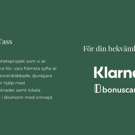
Tass
För din bekväm
nhetsprojekt som vi är
are för, vars främsta syfte är
cancerdrabbade, djurägare
r hjälp med
stnader samt lokala
t i Boxholm med omnejd.