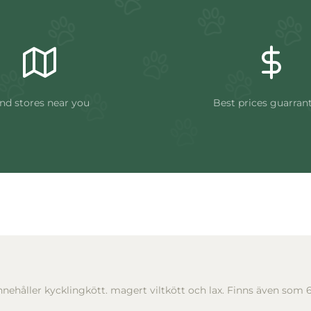
nd stores near you
Best prices guarran
nnehåller kycklingkött. magert viltkött och lax. Finns även som 