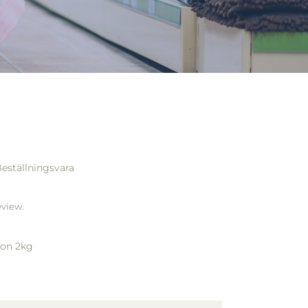
eställningsvara
eview.
mon 2kg