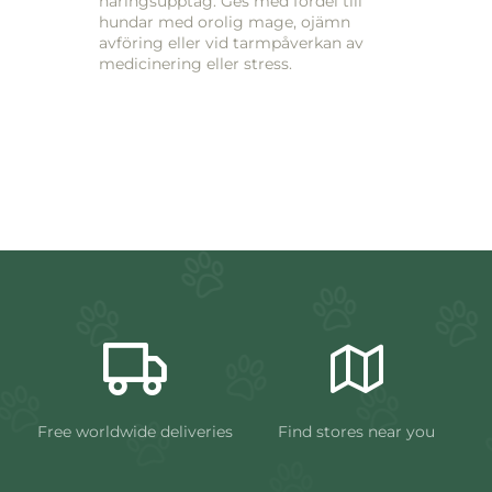
näringsupptag. Ges med fördel till
hundar med orolig mage, ojämn
avföring eller vid tarmpåverkan av
medicinering eller stress.
Free worldwide deliveries
Find stores near you