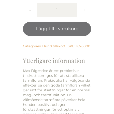
Working
Dog
MaxDigestive
Lägg till i varukorg
600g
mängd
Categories:
Hund tillskott
SKU:
1876000
Ytterligare information
Max Digestive är ett prebiotiskt
tillskott som ges för att stabilisera
tarmfloran. Prebiotika har välgörande
effekter på den goda tarmfloran vilket
ger rätt förutsättningar för en normal
mag- och tarmfunktion. En
välmående tarmflora påverkar hela
hunden positivt och ger
förutsättningar för ett optimalt