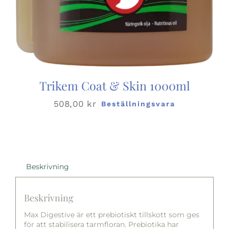
Trikem Coat & Skin 1000ml
508,00
kr
Beställningsvara
Beskrivning
Beskrivning
Max Digestive är ett prebiotiskt tillskott som ges
för att stabilisera tarmfloran. Prebiotika har