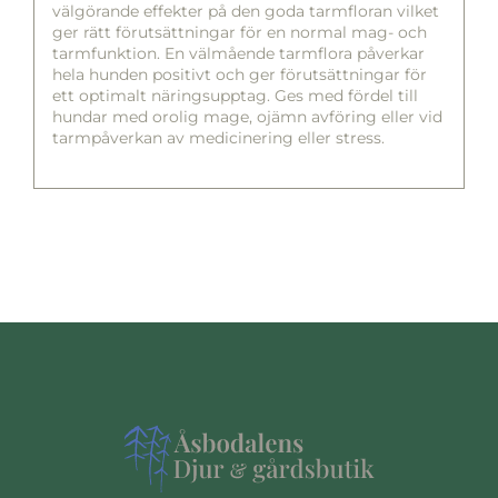
välgörande effekter på den goda tarmfloran vilket
ger rätt förutsättningar för en normal mag- och
tarmfunktion. En välmående tarmflora påverkar
hela hunden positivt och ger förutsättningar för
ett optimalt näringsupptag. Ges med fördel till
hundar med orolig mage, ojämn avföring eller vid
tarmpåverkan av medicinering eller stress.