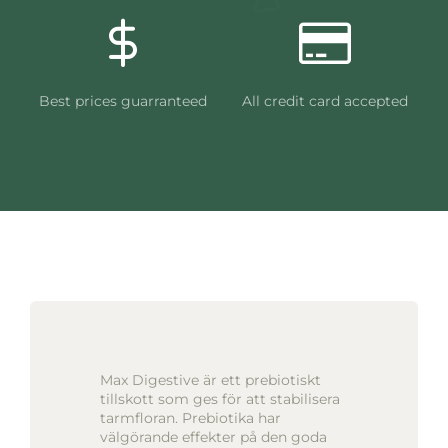
Best prices guarranteed
All credit card accepted
Max Digestive är ett prebiotiskt
tillskott som ges för att stabilisera
tarmfloran. Prebiotika har
välgörande effekter på den goda