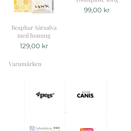
99,00
kr
Varumärken
Beaphar Sårsalva
med honung
Hand i Tass
129,00
kr
Events
Varumärken