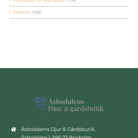
Tillskott
(158)
Åsbodalens Djur & Gårdsbutik.
Åsbodalen 1, 595 72 Boxholm.