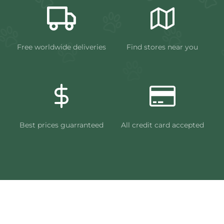
Free worldwide deliveries
Find stores near you
Best prices guarranteed
All credit card accepted