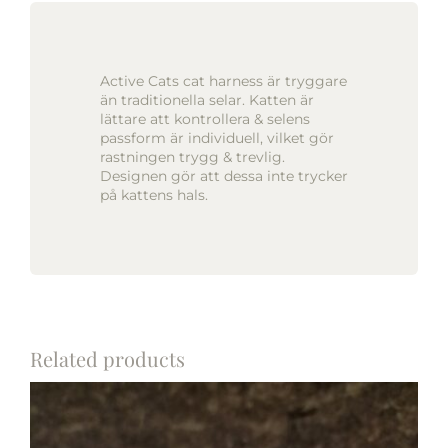
Active Cats cat harness är tryggare
än traditionella selar. Katten är
lättare att kontrollera & selens
passform är individuell, vilket gör
rastningen trygg & trevlig.
Designen gör att dessa inte trycker
på kattens hals.
Related products