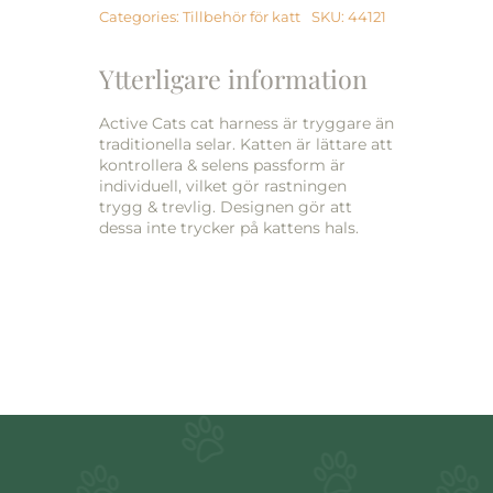
cm
Categories:
Tillbehör för katt
SKU:
44121
mängd
Ytterligare information
Active Cats cat harness är tryggare än
traditionella selar. Katten är lättare att
kontrollera & selens passform är
individuell, vilket gör rastningen
trygg & trevlig. Designen gör att
dessa inte trycker på kattens hals.