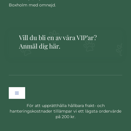
Boxholm med omnejd.
Vill du bli en av våra VIP’ar?
Anmäl dig här.
Toggle
Navigation
För att upprätthålla hållbara frakt- och
Hem
hanteringskostnader tillämpar vi ett lägsta ordervärde
på 200 kr.
Om oss