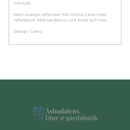
mörkret.
Neon orange reflexväst från Active Canis med
reflexband. Med kardborre runt bröst och hals.
Design: Camo