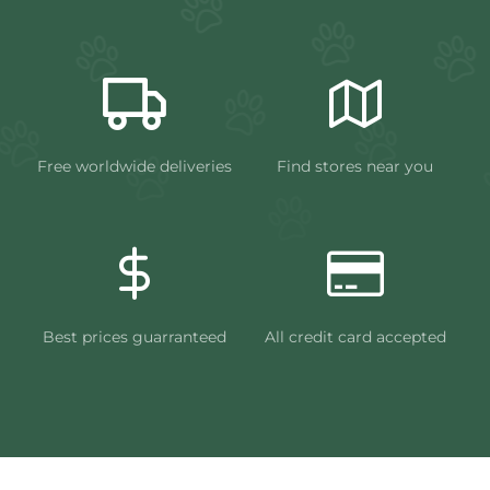
Free worldwide deliveries
Find stores near you
Best prices guarranteed
All credit card accepted