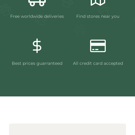
Free worldwide deliveries
Find stores near you
Best prices guarranteed
All credit card accepted