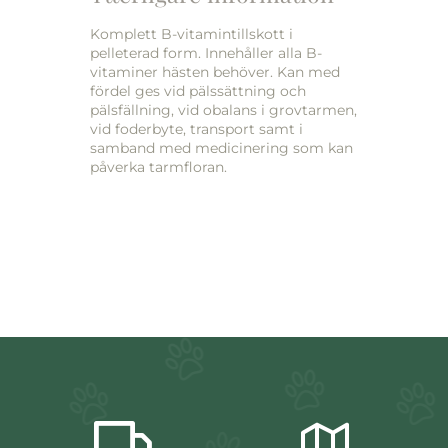
Komplett B-vitamintillskott i
pelleterad form. Innehåller alla B-
vitaminer hästen behöver. Kan med
fördel ges vid pälssättning och
pälsfällning, vid obalans i grovtarmen,
vid foderbyte, transport samt i
samband med medicinering som kan
påverka tarmfloran.