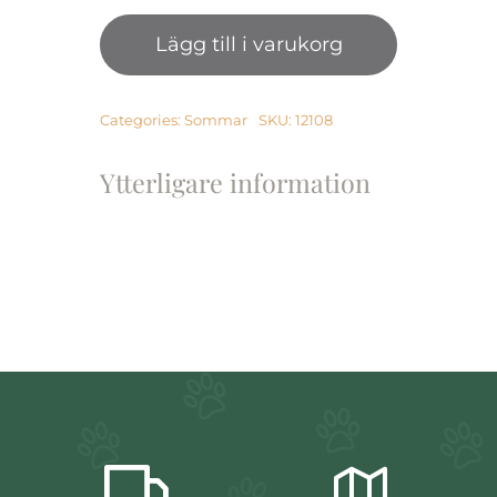
Floating
Lägg till i varukorg
Hydro
Bone
mängd
Categories:
Sommar
SKU:
12108
Ytterligare information