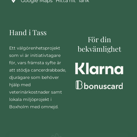
Google Maps ”Hitta hit” länk
Hand i Tass
För din
bekvämlighet
Ett välgörenhetsprojekt
som vi är initiativtagare
för, vars främsta syfte är
att stödja cancerdrabbade,
djurägare som behöver
hjälp med
veterinärkostnader samt
lokala miljöprojekt i
Boxholm med omnejd.