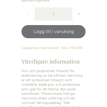
Beställningsvara
Harmony
900g
mängd
Lägg till i varukorg
Categories:
Häst tillskott
SKU:
1784090
Ytterligare information
Pro- och prebiotiskt tillskott för
stabilisering av tarmfloran. Harmony
är ett synbiotiskt tillskott som
innehåller både pre- och probiotika
som ges för att främja den goda
tarmfloran. Tillsammans främjar
Harmony stabil avföring och ett
normalt näringsupptag. ”Mår