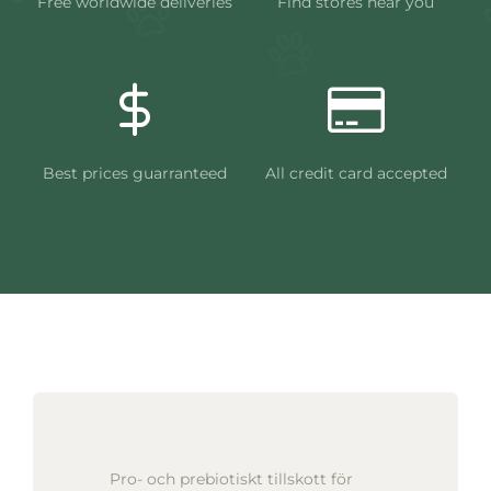
Free worldwide deliveries
Find stores near you
Best prices guarranteed
All credit card accepted
Pro- och prebiotiskt tillskott för