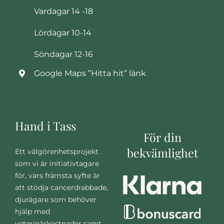
Vardagar 14 -18
Lördagar 10-14
Söndagar 12-16
Google Maps ”Hitta hit” länk
Hand i Tass
För din
bekvämlighet
Ett välgörenhetsprojekt
som vi är initiativtagare
för, vars främsta syfte är
att stödja cancerdrabbade,
djurägare som behöver
hjälp med
veterinärkostnader samt