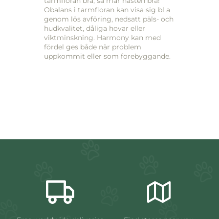
tarmfloran bra, så mår hästen bra!”
Obalans i tarmfloran kan visa sig bl a
genom lös avföring, nedsatt päls- och
hudkvalitet, dåliga hovar eller
viktminskning. Harmony kan med
fördel ges både när problem
uppkommit eller som förebyggande.