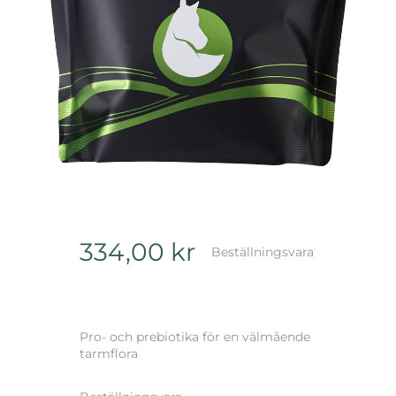
334,00
kr
Beställningsvara
Pro- och prebiotika för en välmående
tarmflora