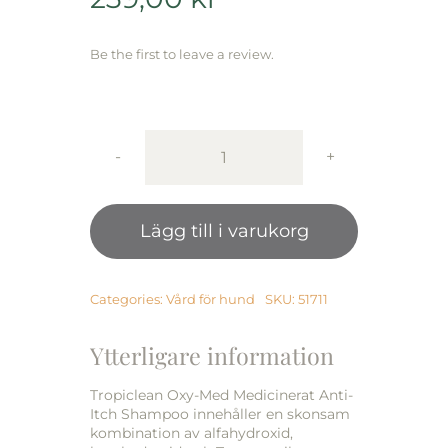
Be the first to leave a review.
Tropiclean
Oxy-
Med
Lägg till i varukorg
Medicated
Anti-
Itch
Shampoo
Categories:
Vård för hund
SKU:
51711
mängd
Ytterligare information
Tropiclean Oxy-Med Medicinerat Anti-
Itch Shampoo innehåller en skonsam
kombination av alfahydroxid,