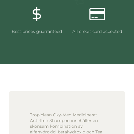
Best prices guarranteed
All credit card accepted
Tropiclean Oxy-Med Medicinerat
Anti-Itch Shampoo innehåller en
skonsam kombination av
alfahydroxid, betahydroxid och Tea