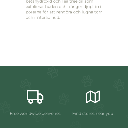
betahydroxid och Tea tree oil som
exfolierar huden och tränger djupt in i
porerna för att rengöra och lugna torr
och irriterad hud.
Free worldwide deliveries
Find stores near you