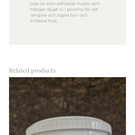
tree oil som exfolierar huden och
tränger djupt in i porerna för att
rengöra och lugna torr och
irriterad hud.
Related products