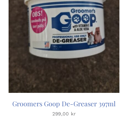
Groomers Goop De-Greaser 397ml
299,00
kr