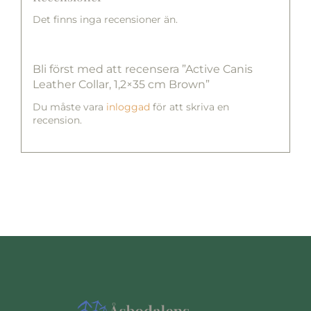
Det finns inga recensioner än.
Bli först med att recensera ”Active Canis
Leather Collar, 1,2×35 cm Brown”
Du måste vara
inloggad
för att skriva en
recension.