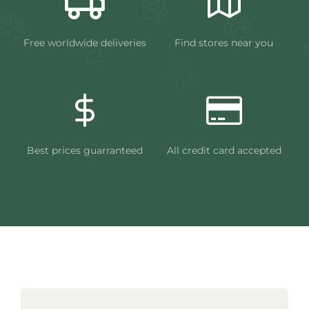
Free worldwide deliveries
Find stores near you
Best prices guarranteed
All credit card accepted