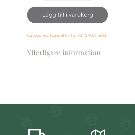
Canis
Leather
Lägg till i varukorg
Collar,
1,2×35
cm
Brown
Categories:
Koppel för hund
SKU:
14303
mängd
Ytterligare information