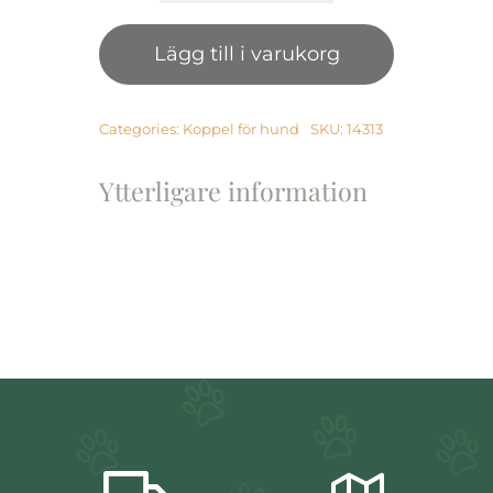
Canis
Leather
Lägg till i varukorg
Collar,
1,8×60
cm
Brown
Categories:
Koppel för hund
SKU:
14313
mängd
Ytterligare information