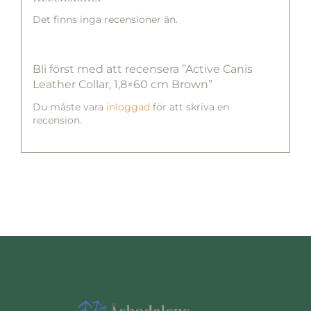
Det finns inga recensioner än.
Bli först med att recensera ”Active Canis
Leather Collar, 1,8×60 cm Brown”
Du måste vara
inloggad
för att skriva en
recension.