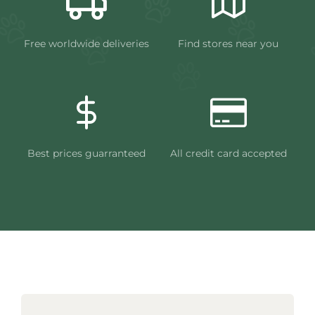
Free worldwide deliveries
Find stores near you
Best prices guarranteed
All credit card accepted