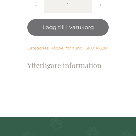
Active
Canis
Leather
Lägg till i varukorg
Leash
(pcp
hook),
1,2×180
Categories:
Koppel för hund
SKU:
14320
cm
Black
Ytterligare information
mängd