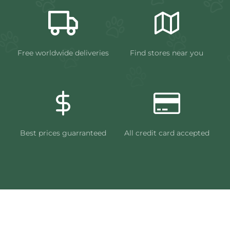
Free worldwide deliveries
Find stores near you
Best prices guarranteed
All credit card accepted