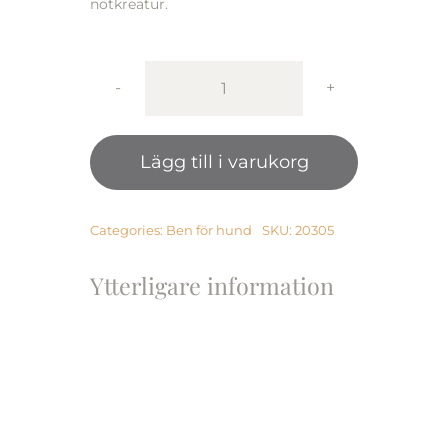
nötkreatur.
Treateaters
Munchy
Natural
Lägg till i varukorg
10
mm,
ca
100
Categories:
Ben för hund
SKU:
20305
pcs,
ca
Ytterligare information
700g
mängd