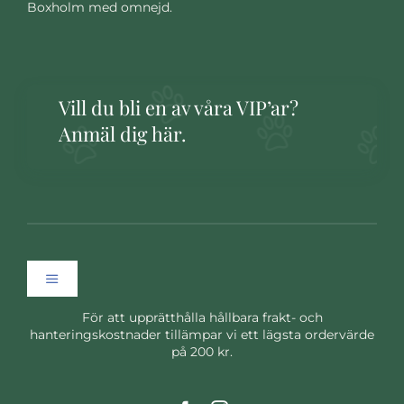
Boxholm med omnejd.
Vill du bli en av våra VIP’ar?
Anmäl dig här.
Toggle
Navigation
För att upprätthålla hållbara frakt- och
Hem
hanteringskostnader tillämpar vi ett lägsta ordervärde
på 200 kr.
Om oss