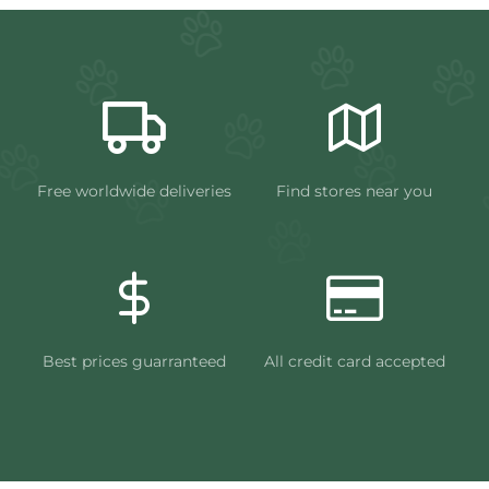
Free worldwide deliveries
Find stores near you
Best prices guarranteed
All credit card accepted