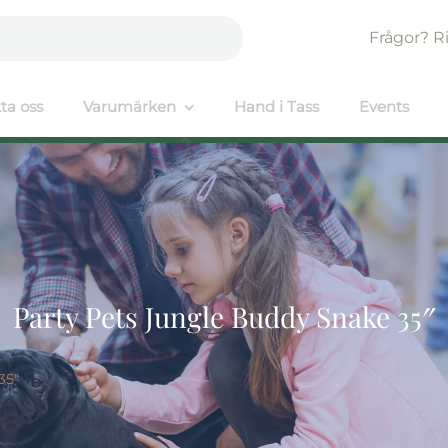
Frågor? R
ta oss
Varumärken
Hand i Tass
Events
Party Pets Jungle Buddy Snake 35″
35″