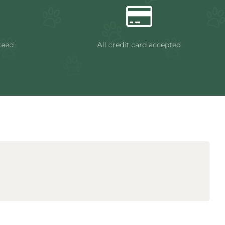
teed
All credit card accepted