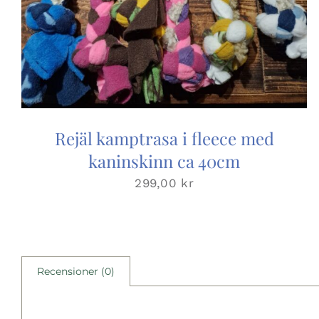
Rejäl kamptrasa i fleece med
kaninskinn ca 40cm
299,00
kr
Recensioner (0)