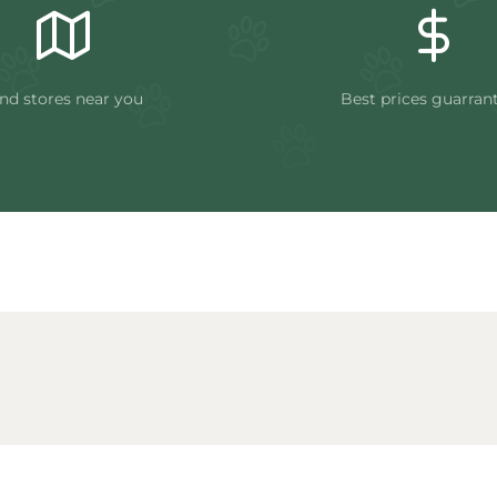
nd stores near you
Best prices guarran