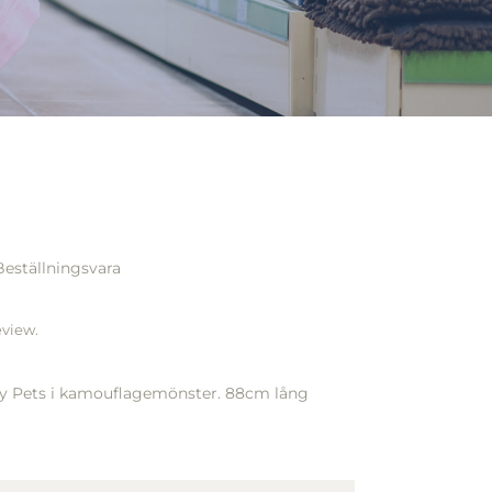
Beställningsvara
eview.
ty Pets i kamouflagemönster. 88cm lång