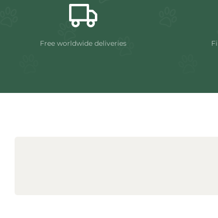
Free worldwide deliveries
Fi