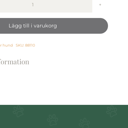
Party
Pets
Jungle
Lägg till i varukorg
Buddy
Snake
35″
mängd
ör hund
SKU:
88110
nformation