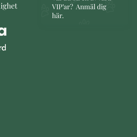
lighet
VIP’ar? Anmäl dig
här.