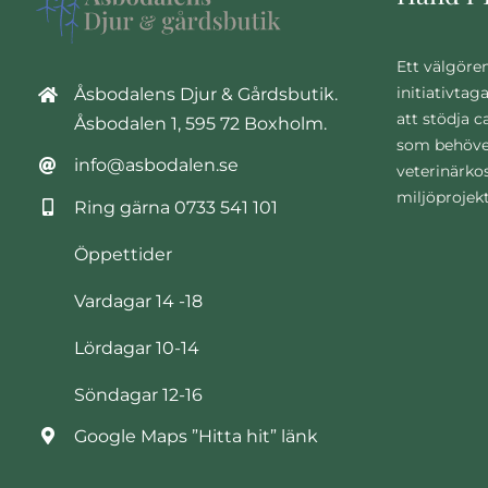
Ett välgöre
initiativtag
Åsbodalens Djur & Gårdsbutik.
att stödja 
Åsbodalen 1, 595 72 Boxholm.
som behöve
info@asbodalen.se
veterinärko
miljöprojek
Ring gärna
0733 541 101
Öppettider
Vardagar 14 -18
Lördagar 10-14
Söndagar 12-16
Google Maps ”Hitta hit” länk