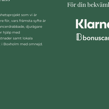
För din bekväm
nhetsprojekt som vi är
are för, vars främsta syfte är
cancerdrabbade, djurägare
r hjälp med
stnader samt lokala
t i Boxholm med omnejd.