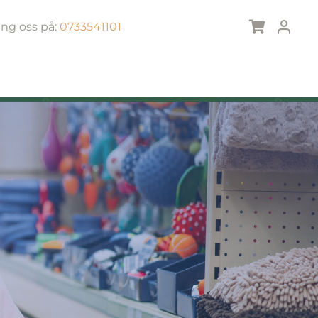
ing oss på:
0733541101