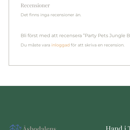
Recensioner
Det finns inga recensioner än.
Bli först med att recensera ”Party Pets Jungle
Du måste vara
inloggad
för att skriva en recension.
Hand i 