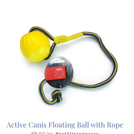
Active Canis Floating Ball with Rope
69,00
kr
Beställningsvara