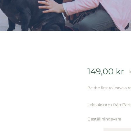
149,00
kr
Be the first to leave a r
Leksaksorm från Par
Beställningsvara