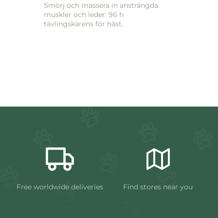
Smörj och massera in ansträngda
muskler och leder. 96 h
tävlingskarens för häst.
Free worldwide deliveries
Find stores near you