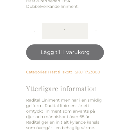
Hästkuren sedan 1954.
Dubbelverkande liniment.
RADITAL
LinimentGel
250ml
Lägg till i varukorg
mängd
Categories:
Häst tillskott
SKU:
1723000
Ytterligare information
Radital Liniment men här i en smidig
gelform. Radital liniment är ett
omtyckt liniment som använts på
djur och människor i över 65 år.
Radital ger en initialt kylande känsla
som övergår i en behaglig värme.