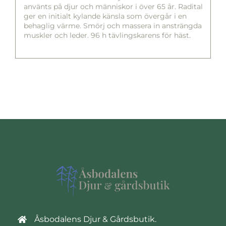
använts på djur och människor i över 65 år. Radital
ger en initialt kylande känsla som övergår i en
behaglig värme. Smörj och massera in ansträngda
muskler och leder. 96 h tävlingskarens för häst.
Åsbodalens Djur & Gårdsbutik.