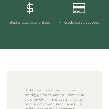
Best prices guarranteed
All credit card accepted
Radital Liniment men här i en
smidig gelform. Radital liniment är
ett omtyckt liniment som använts
på djur och människor i över 65 år.
Radital ger en initialt kylande