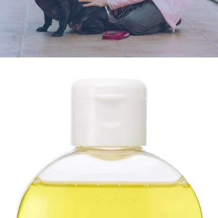
Varumärken
Hand i Tass
Events